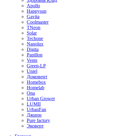
Здоровья Клад
Apollo
Happysun
Gavita
Coolmaster
TNeon
Solar
Techone
Nanolux
Digita
Papillon
Vents
Green-LP
Uniel
Домовент
Homebox
Homelab
Ona
Urban Grower
LUMII
UrbanFan
Джинн
Pure factory
Эковерт