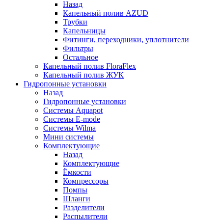
Назад
Капельный полив AZUD
Трубки
Капельницы
Фитинги, переходники, уплотнители
Фильтры
Остальное
Капельный полив FloraFlex
Капельный полив ЖУК
Гидропонные установки
Назад
Гидропонные установки
Системы Aquapot
Системы E-mode
Системы Wilma
Мини системы
Комплектующие
Назад
Комплектующие
Ёмкости
Компрессоры
Помпы
Шланги
Разделители
Распылители