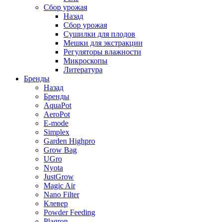
Сбор урожая
Назад
Сбор урожая
Сушилки для плодов
Мешки для экстракции
Регуляторы влажности
Микроскопы
Литература
Бренды
Назад
Бренды
AquaPot
AeroPot
E-mode
Simplex
Garden Highpro
Grow Bag
UGro
Nyota
JustGrow
Magic Air
Nano Filter
Клевер
Powder Feeding
Plagron