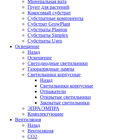
Минеральная вата
Грунт для растений
Кокосовый субстрат
Субстратные компоненты
Субстрат GrowPlant
Субстраты Plagron
Субстраты Simplex
Субстраты Ugro
Освещение
Назад
Освещение
Светодиодные светильники
Газоразрядные лампы
Светильники корпусные
Назад
Светильники корпусные
Отражатели
Открытые светильники
Закрытые светильники
ЭПРА/ЭМПРА
Комплектующие
Вентиляция
Назад
Вентиляция
СО2