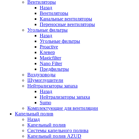
Вентиляторы
Назад
Вентиляторы
Канальные вентиляторы
Переносные вентиляторы
Угольные фильтры
Назад
Угольные фильтры
Proactive
Клевер
Magicfilter
Nano Filter
Предфильтры
Воздуховоды
Шумоглушители
Нейтрализаторы запаха
Назад
Нейтрализаторы запаха
Sumo
Комплектующие для вентиляции
Капельный полив
Назад
Капельный полив
Системы капельного полива
Капельный полив AZUD