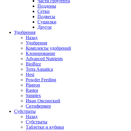
Части гроутента
Поддоны
Сетки
Подвесы
Сушилки
Другое
Удобрения
Назад
Удобрения
Комплекты удобрений
Клонирование
Advanced Nutrients
BioBizz
Terra Aquatica
Hesi
Powder Feeding
Plagron
Rastea
Simplex
Иван Овсинский
Ситифермер
Субстраты
Назад
Субстраты
Таблетки и кубики