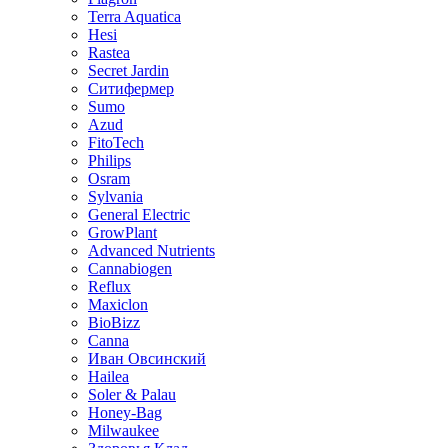
Terra Aquatica
Hesi
Rastea
Secret Jardin
Ситифермер
Sumo
Azud
FitoTech
Philips
Osram
Sylvania
General Electric
GrowPlant
Advanced Nutrients
Cannabiogen
Reflux
Maxiclon
BioBizz
Canna
Иван Овсинский
Hailea
Soler & Palau
Honey-Bag
Milwaukee