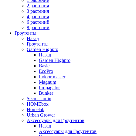
1 растение
2 растения
3 растения
4 растения
6 растений
8 растений
Гроутенты
Назад
Гроутенты
Garden Highpro
Назад
Garden Highpro
Basic
EcoPro
Indoor master
Magnum
Propagator
Bunker
Secret Jardin
HOMEbox
Homelab
Urban Grower
Аксессуары для Гроутентов
Назад
Аксессуары для Гроутентов