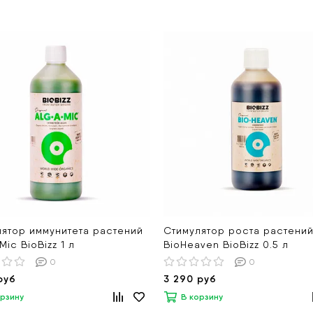
лятор иммунитета растений
Стимулятор роста растени
Mic BioBizz 1 л
BioHeaven BioBizz 0.5 л
0
0
руб
3 290 руб
орзину
В корзину