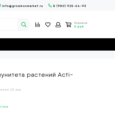
info@growboxmarket.ru
8 (980) 925-64-93
Корзина
0 руб
унитета растений Acti-
менее 20 раз
отзыв