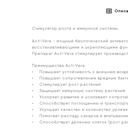
Опис
Стимулятор роста и иммунной системы.
Acti⋅Vera - мощный биологический активат
восстанавливающими и укрепляющими фун
Препарат Acti⋅Vera стимулирует производс
Преимущества Acti⋅Vera:
• Повышает устойчивость к внешним возде
• Повышает сопротивление вредным бакте
• Стимулирует рост растений
• Защищает иммунную систему растений
• Ускоряет развитие и усиливает сопроти
• Способствует поглощению и транспорти
• Улучшает качество и количество урожая
• Помогает распаду сахаров и впитыванию
• Способствует делению клеток (рост рас