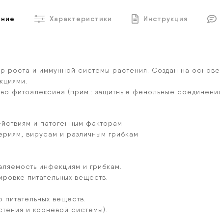
ание
Характеристики
Инструкция
ор роста и иммунной системы растения. Создан на основе
кциями.
тво фитоалексина (прим.: защитные фенольные соединения
йствиям и патогенным факторам
риям, вирусам и различным грибкам
вляемость инфекциям и грибкам.
ровке питательных веществ.
 питательных веществ.
тения и корневой системы).