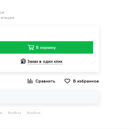
кое
гетация
В корзину
Заказ в один клик
В избранное
ия
BioBizz
BioBizz