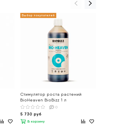
й
Стимулятор роста растений
Стимулятор
BioHeaven BioBizz 1 л
RootJuice Bi
0
5 730 руб
1 450 руб
В корзину
В корзину