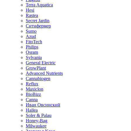
Terra Aquatica
Hesi
Rastea
Secret Jardin
Ситифермер
Sumo
Azud
FitoTech
Philips
Osram
Sylvania
General Electric
GrowPlant
Advanced Nutrients
Cannabiogen
Reflux
Maxiclon
BioBizz
Canna
Иван Овсинский
Hailea
Soler & Palau
Honey-Bag
Milwaukee