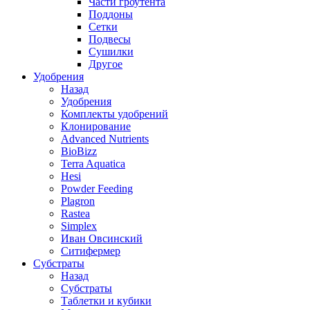
Части гроутента
Поддоны
Сетки
Подвесы
Сушилки
Другое
Удобрения
Назад
Удобрения
Комплекты удобрений
Клонирование
Advanced Nutrients
BioBizz
Terra Aquatica
Hesi
Powder Feeding
Plagron
Rastea
Simplex
Иван Овсинский
Ситифермер
Субстраты
Назад
Субстраты
Таблетки и кубики