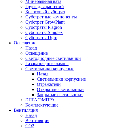
Минеральная вата
Грунт для растений
Кокосовый субстрат
Субстратные компоненты
Субстрат GrowPlant
Субстраты Plagron
Субстраты Simplex
Субстраты Ugro
Освещение
Назад
Освещение
Светодиодные светильники
Газоразрядные лампы
Светильники корпусные
Назад
Светильники корпусные
Отражатели
Открытые светильники
Закрытые светильники
ЭПРА/ЭМПРА
Комплектующие
Вентиляция
Назад
Вентиляция
СО2