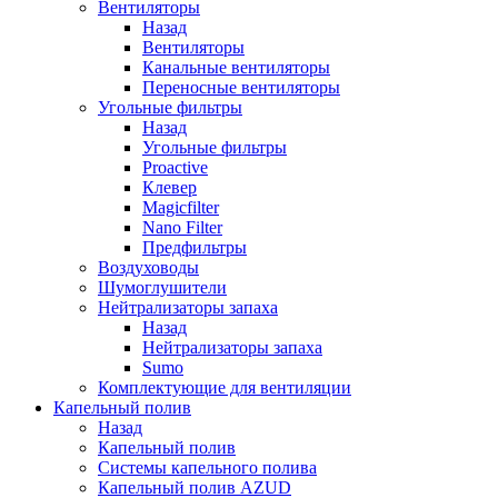
Вентиляторы
Назад
Вентиляторы
Канальные вентиляторы
Переносные вентиляторы
Угольные фильтры
Назад
Угольные фильтры
Proactive
Клевер
Magicfilter
Nano Filter
Предфильтры
Воздуховоды
Шумоглушители
Нейтрализаторы запаха
Назад
Нейтрализаторы запаха
Sumo
Комплектующие для вентиляции
Капельный полив
Назад
Капельный полив
Системы капельного полива
Капельный полив AZUD