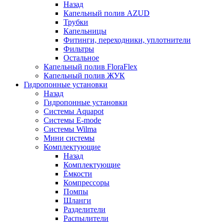
Назад
Капельный полив AZUD
Трубки
Капельницы
Фитинги, переходники, уплотнители
Фильтры
Остальное
Капельный полив FloraFlex
Капельный полив ЖУК
Гидропонные установки
Назад
Гидропонные установки
Системы Aquapot
Системы E-mode
Системы Wilma
Мини системы
Комплектующие
Назад
Комплектующие
Ёмкости
Компрессоры
Помпы
Шланги
Разделители
Распылители