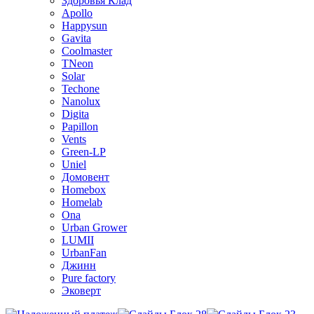
Здоровья Клад
Apollo
Happysun
Gavita
Coolmaster
TNeon
Solar
Techone
Nanolux
Digita
Papillon
Vents
Green-LP
Uniel
Домовент
Homebox
Homelab
Ona
Urban Grower
LUMII
UrbanFan
Джинн
Pure factory
Эковерт