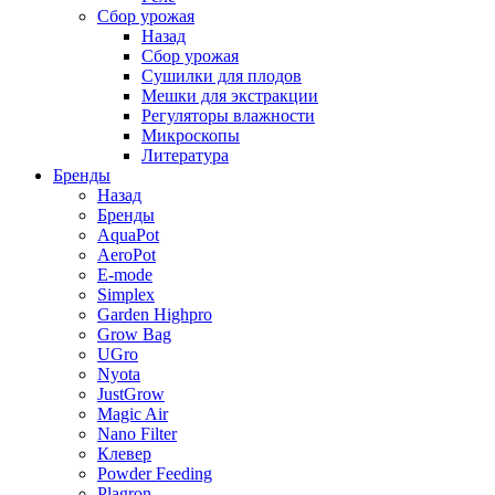
Сбор урожая
Назад
Сбор урожая
Сушилки для плодов
Мешки для экстракции
Регуляторы влажности
Микроскопы
Литература
Бренды
Назад
Бренды
AquaPot
AeroPot
E-mode
Simplex
Garden Highpro
Grow Bag
UGro
Nyota
JustGrow
Magic Air
Nano Filter
Клевер
Powder Feeding
Plagron