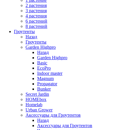
1 растение
2 растения
3 растения
4 растения
6 растений
8 растений
Гроутенты
Назад
Гроутенты
Garden Highpro
Назад
Garden Highpro
Basic
EcoPro
Indoor master
Magnum
Propagator
Bunker
Secret Jardin
HOMEbox
Homelab
Urban Grower
Аксессуары для Гроутентов
Назад
Аксессуары для Гроутентов