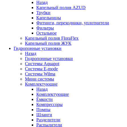
Назад
Капельный полив AZUD
Трубки
Капельницы
Фитинги, переходники, уплотнители
Фильтры
Остальное
Капельный полив FloraFlex
Капельный полив ЖУК
Гидропонные установки
Назад
Гидропонные установки
Системы Aquapot
Системы E-mode
Системы Wilma
Мини системы
Комплектующие
Назад
Комплектующие
Ёмкости
Компрессоры
Помпы
Шланги
Разделители
Распылители