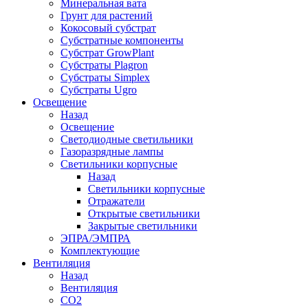
Минеральная вата
Грунт для растений
Кокосовый субстрат
Субстратные компоненты
Субстрат GrowPlant
Субстраты Plagron
Субстраты Simplex
Субстраты Ugro
Освещение
Назад
Освещение
Светодиодные светильники
Газоразрядные лампы
Светильники корпусные
Назад
Светильники корпусные
Отражатели
Открытые светильники
Закрытые светильники
ЭПРА/ЭМПРА
Комплектующие
Вентиляция
Назад
Вентиляция
СО2