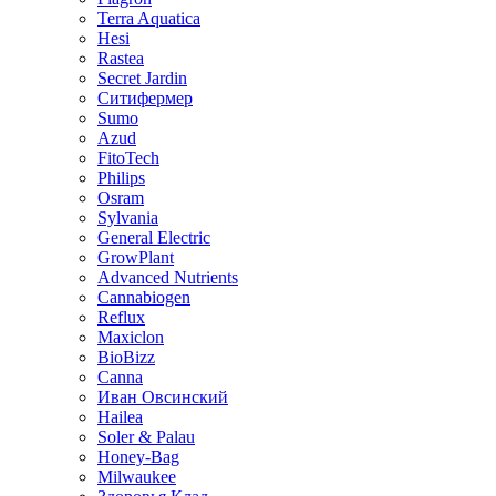
Terra Aquatica
Hesi
Rastea
Secret Jardin
Ситифермер
Sumo
Azud
FitoTech
Philips
Osram
Sylvania
General Electric
GrowPlant
Advanced Nutrients
Cannabiogen
Reflux
Maxiclon
BioBizz
Canna
Иван Овсинский
Hailea
Soler & Palau
Honey-Bag
Milwaukee