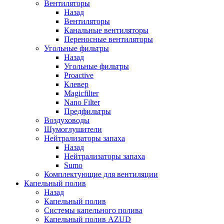
Вентиляторы
Назад
Вентиляторы
Канальные вентиляторы
Переносные вентиляторы
Угольные фильтры
Назад
Угольные фильтры
Proactive
Клевер
Magicfilter
Nano Filter
Предфильтры
Воздуховоды
Шумоглушители
Нейтрализаторы запаха
Назад
Нейтрализаторы запаха
Sumo
Комплектующие для вентиляции
Капельный полив
Назад
Капельный полив
Системы капельного полива
Капельный полив AZUD