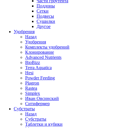
Части гроутента
Поддоны
Сетки
Подвесы
Сушилки
Другое
Удобрения
Назад
Удобрения
Комплекты удобрений
Клонирование
Advanced Nutrients
BioBizz
Terra Aquatica
Hesi
Powder Feeding
Plagron
Rastea
Simplex
Иван Овсинский
Ситифермер
Субстраты
Назад
Субстраты
Таблетки и кубики