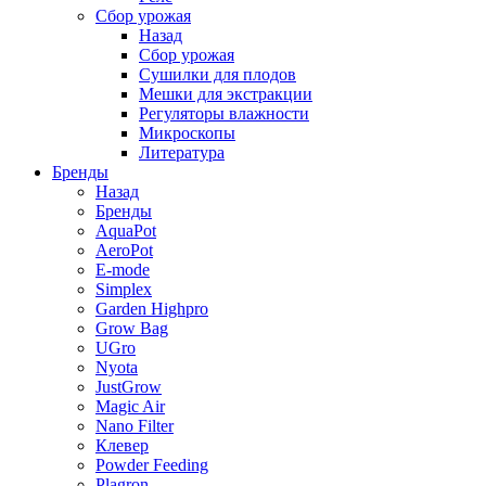
Сбор урожая
Назад
Сбор урожая
Сушилки для плодов
Мешки для экстракции
Регуляторы влажности
Микроскопы
Литература
Бренды
Назад
Бренды
AquaPot
AeroPot
E-mode
Simplex
Garden Highpro
Grow Bag
UGro
Nyota
JustGrow
Magic Air
Nano Filter
Клевер
Powder Feeding
Plagron