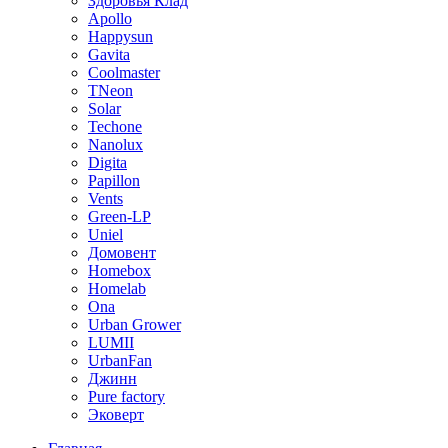
Здоровья Клад
Apollo
Happysun
Gavita
Coolmaster
TNeon
Solar
Techone
Nanolux
Digita
Papillon
Vents
Green-LP
Uniel
Домовент
Homebox
Homelab
Ona
Urban Grower
LUMII
UrbanFan
Джинн
Pure factory
Эковерт