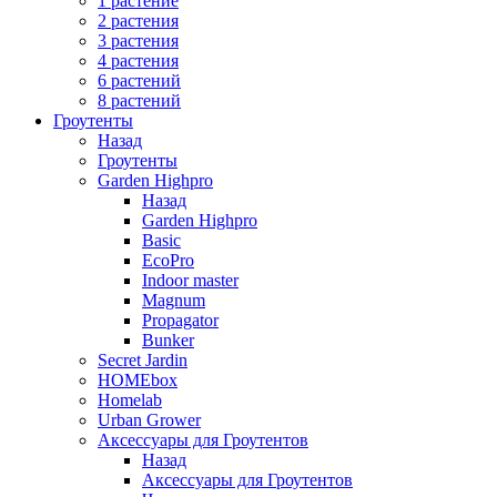
1 растение
2 растения
3 растения
4 растения
6 растений
8 растений
Гроутенты
Назад
Гроутенты
Garden Highpro
Назад
Garden Highpro
Basic
EcoPro
Indoor master
Magnum
Propagator
Bunker
Secret Jardin
HOMEbox
Homelab
Urban Grower
Аксессуары для Гроутентов
Назад
Аксессуары для Гроутентов