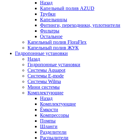
Назад
Капельный полив AZUD
Трубки
Капельницы
Фитинги, переходники, уплотнители
Фильтры
Остальное
Капельный полив FloraFlex
Капельный полив ЖУК
Гидропонные установки
Назад
Гидропонные установки
Системы Aquapot
Системы E-mode
Системы Wilma
Мини системы
Комплектующие
Назад
Комплектующие
Ёмкости
Компрессоры
Помпы
Шланги
Разделители
Распылители