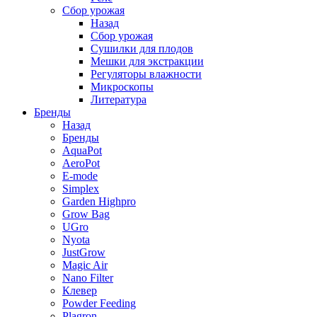
Сбор урожая
Назад
Сбор урожая
Сушилки для плодов
Мешки для экстракции
Регуляторы влажности
Микроскопы
Литература
Бренды
Назад
Бренды
AquaPot
AeroPot
E-mode
Simplex
Garden Highpro
Grow Bag
UGro
Nyota
JustGrow
Magic Air
Nano Filter
Клевер
Powder Feeding
Plagron