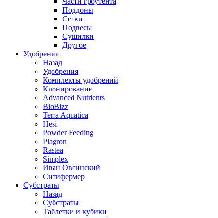
Части гроутента
Поддоны
Сетки
Подвесы
Сушилки
Другое
Удобрения
Назад
Удобрения
Комплекты удобрений
Клонирование
Advanced Nutrients
BioBizz
Terra Aquatica
Hesi
Powder Feeding
Plagron
Rastea
Simplex
Иван Овсинский
Ситифермер
Субстраты
Назад
Субстраты
Таблетки и кубики