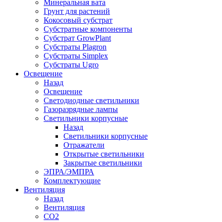
Минеральная вата
Грунт для растений
Кокосовый субстрат
Субстратные компоненты
Субстрат GrowPlant
Субстраты Plagron
Субстраты Simplex
Субстраты Ugro
Освещение
Назад
Освещение
Светодиодные светильники
Газоразрядные лампы
Светильники корпусные
Назад
Светильники корпусные
Отражатели
Открытые светильники
Закрытые светильники
ЭПРА/ЭМПРА
Комплектующие
Вентиляция
Назад
Вентиляция
СО2