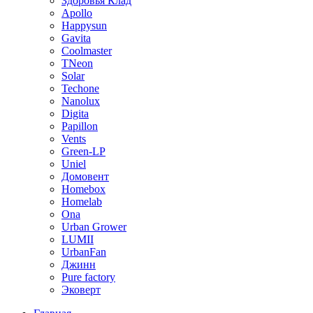
Здоровья Клад
Apollo
Happysun
Gavita
Coolmaster
TNeon
Solar
Techone
Nanolux
Digita
Papillon
Vents
Green-LP
Uniel
Домовент
Homebox
Homelab
Ona
Urban Grower
LUMII
UrbanFan
Джинн
Pure factory
Эковерт