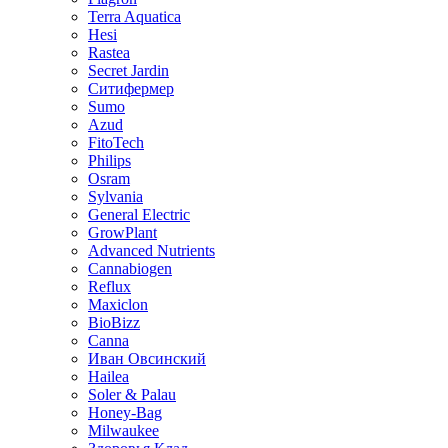
Terra Aquatica
Hesi
Rastea
Secret Jardin
Ситифермер
Sumo
Azud
FitoTech
Philips
Osram
Sylvania
General Electric
GrowPlant
Advanced Nutrients
Cannabiogen
Reflux
Maxiclon
BioBizz
Canna
Иван Овсинский
Hailea
Soler & Palau
Honey-Bag
Milwaukee