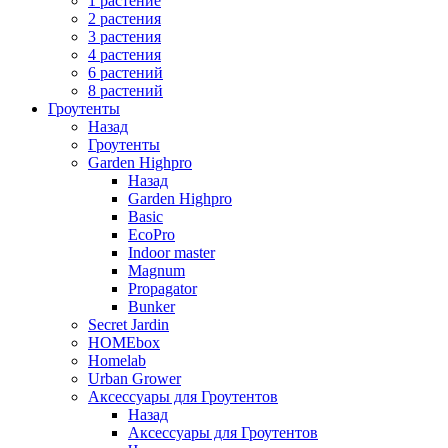
1 растение
2 растения
3 растения
4 растения
6 растений
8 растений
Гроутенты
Назад
Гроутенты
Garden Highpro
Назад
Garden Highpro
Basic
EcoPro
Indoor master
Magnum
Propagator
Bunker
Secret Jardin
HOMEbox
Homelab
Urban Grower
Аксессуары для Гроутентов
Назад
Аксессуары для Гроутентов