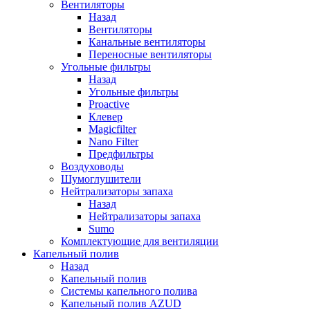
Вентиляторы
Назад
Вентиляторы
Канальные вентиляторы
Переносные вентиляторы
Угольные фильтры
Назад
Угольные фильтры
Proactive
Клевер
Magicfilter
Nano Filter
Предфильтры
Воздуховоды
Шумоглушители
Нейтрализаторы запаха
Назад
Нейтрализаторы запаха
Sumo
Комплектующие для вентиляции
Капельный полив
Назад
Капельный полив
Системы капельного полива
Капельный полив AZUD