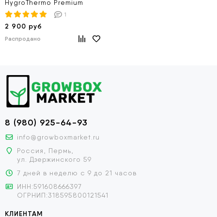
HygroThermo Premium
1
2 900 руб
Распродано
8 (980) 925-64-93
info@growboxmarket.ru
Россия, Пермь,
ул. Дзержинского 59
7 дней в неделю с 9 до 21 часов
ИНН:591608666397
ОГРНИП:318595800121541
КЛИЕНТАМ