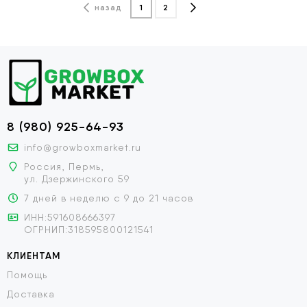
назад
1
2
8 (980) 925-64-93
info@growboxmarket.ru
Россия, Пермь,
ул. Дзержинского 59
7 дней в неделю с 9 до 21 часов
ИНН:591608666397
ОГРНИП:318595800121541
КЛИЕНТАМ
Помощь
Доставка