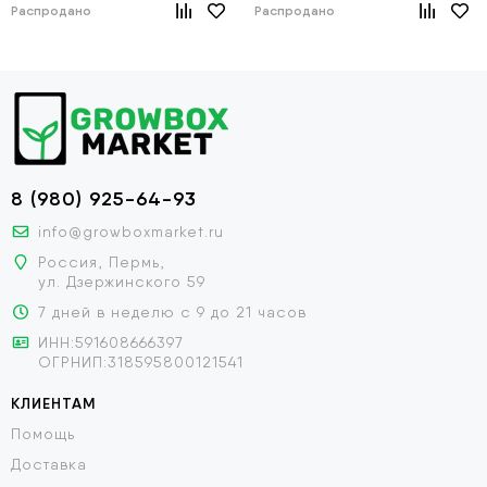
Распродано
Распродано
8 (980) 925-64-93
info@growboxmarket.ru
Россия, Пермь,
ул. Дзержинского 59
7 дней в неделю с 9 до 21 часов
ИНН:591608666397
ОГРНИП:318595800121541
КЛИЕНТАМ
Помощь
Доставка