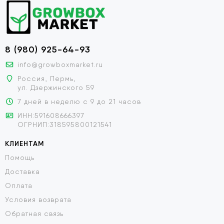
8 (980) 925-64-93
info@growboxmarket.ru
Россия, Пермь,
ул. Дзержинского 59
7 дней в неделю с 9 до 21 часов
ИНН:591608666397
ОГРНИП:318595800121541
КЛИЕНТАМ
Помощь
Доставка
Оплата
Условия возврата
Обратная связь