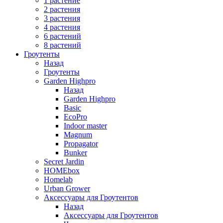
1 растение
2 растения
3 растения
4 растения
6 растений
8 растений
Гроутенты
Назад
Гроутенты
Garden Highpro
Назад
Garden Highpro
Basic
EcoPro
Indoor master
Magnum
Propagator
Bunker
Secret Jardin
HOMEbox
Homelab
Urban Grower
Аксессуары для Гроутентов
Назад
Аксессуары для Гроутентов