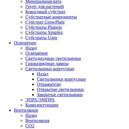
Минеральная вата
Грунт для растений
Кокосовый субстрат
Субстратные компоненты
Субстрат GrowPlant
Субстраты Plagron
Субстраты Simplex
Субстраты Ugro
Освещение
Назад
Освещение
Светодиодные светильники
Газоразрядные лампы
Светильники корпусные
Назад
Светильники корпусные
Отражатели
Открытые светильники
Закрытые светильники
ЭПРА/ЭМПРА
Комплектующие
Вентиляция
Назад
Вентиляция
СО2