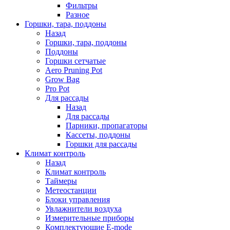
Фильтры
Разное
Горшки, тара, поддоны
Назад
Горшки, тара, поддоны
Поддоны
Горшки сетчатые
Aero Pruning Pot
Grow Bag
Pro Pot
Для рассады
Назад
Для рассады
Парники, пропагаторы
Кассеты, поддоны
Горшки для рассады
Климат контроль
Назад
Климат контроль
Таймеры
Метеостанции
Блоки управления
Увлажнители воздуха
Измерительные приборы
Комплектующие E-mode