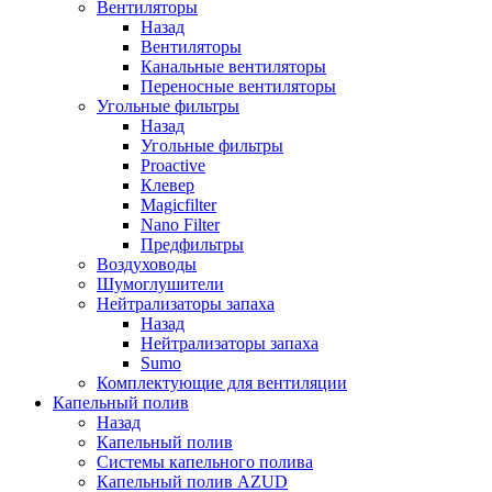
Вентиляторы
Назад
Вентиляторы
Канальные вентиляторы
Переносные вентиляторы
Угольные фильтры
Назад
Угольные фильтры
Proactive
Клевер
Magicfilter
Nano Filter
Предфильтры
Воздуховоды
Шумоглушители
Нейтрализаторы запаха
Назад
Нейтрализаторы запаха
Sumo
Комплектующие для вентиляции
Капельный полив
Назад
Капельный полив
Системы капельного полива
Капельный полив AZUD