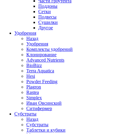
Части гроутента
Поддоны
Сетки
Подвесы
Сушилки
Другое
Удобрения
Назад
Удобрения
Комплекты удобрений
Клонирование
Advanced Nutrients
BioBizz
Terra Aquatica
Hesi
Powder Feeding
Plagron
Rastea
Simplex
Иван Овсинский
Ситифермер
Субстраты
Назад
Субстраты
Таблетки и кубики