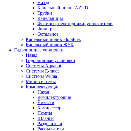
Назад
Капельный полив AZUD
Трубки
Капельницы
Фитинги, переходники, уплотнители
Фильтры
Остальное
Капельный полив FloraFlex
Капельный полив ЖУК
Гидропонные установки
Назад
Гидропонные установки
Системы Aquapot
Системы E-mode
Системы Wilma
Мини системы
Комплектующие
Назад
Комплектующие
Ёмкости
Компрессоры
Помпы
Шланги
Разделители
Распылители