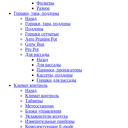
Фильтры
Разное
Горшки, тара, поддоны
Назад
Горшки, тара, поддоны
Поддоны
Горшки сетчатые
Aero Pruning Pot
Grow Bag
Pro Pot
Для рассады
Назад
Для рассады
Парники, пропагаторы
Кассеты, поддоны
Горшки для рассады
Климат контроль
Назад
Климат контроль
Таймеры
Метеостанции
Блоки управления
Увлажнители воздуха
Измерительные приборы
Комплектующие E-mode