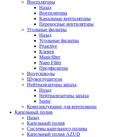
Вентиляторы
Назад
Вентиляторы
Канальные вентиляторы
Переносные вентиляторы
Угольные фильтры
Назад
Угольные фильтры
Proactive
Клевер
Magicfilter
Nano Filter
Предфильтры
Воздуховоды
Шумоглушители
Нейтрализаторы запаха
Назад
Нейтрализаторы запаха
Sumo
Комплектующие для вентиляции
Капельный полив
Назад
Капельный полив
Системы капельного полива
Капельный полив AZUD