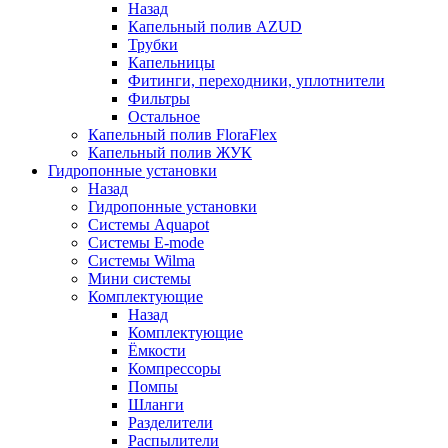
Назад
Капельный полив AZUD
Трубки
Капельницы
Фитинги, переходники, уплотнители
Фильтры
Остальное
Капельный полив FloraFlex
Капельный полив ЖУК
Гидропонные установки
Назад
Гидропонные установки
Системы Aquapot
Системы E-mode
Системы Wilma
Мини системы
Комплектующие
Назад
Комплектующие
Ёмкости
Компрессоры
Помпы
Шланги
Разделители
Распылители