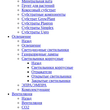
Минеральная вата
Грунт для растений
Кокосовый субстрат
Субстратные компоненты
Субстрат GrowPlant
Субстраты Plagron
Субстраты Simplex
Субстраты Ugro
Освещение
Назад
Освещение
Светодиодные светильники
Газоразрядные лампы
Светильники корпусные
Назад
Светильники корпусные
Отражатели
Открытые светильники
Закрытые светильники
ЭПРА/ЭМПРА
Комплектующие
Вентиляция
Назад
Вентиляция
СО2