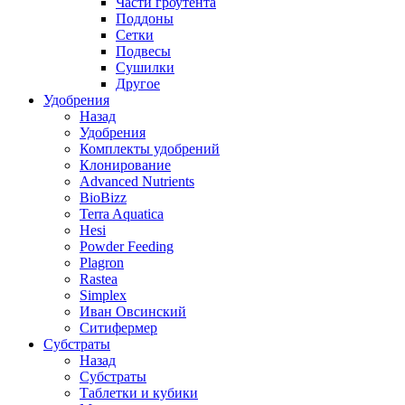
Части гроутента
Поддоны
Сетки
Подвесы
Сушилки
Другое
Удобрения
Назад
Удобрения
Комплекты удобрений
Клонирование
Advanced Nutrients
BioBizz
Terra Aquatica
Hesi
Powder Feeding
Plagron
Rastea
Simplex
Иван Овсинский
Ситифермер
Субстраты
Назад
Субстраты
Таблетки и кубики