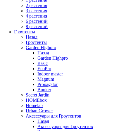
1 растение
2 растения
3 растения
4 растения
6 растений
8 растений
Гроутенты
Назад
Гроутенты
Garden Highpro
Назад
Garden Highpro
Basic
EcoPro
Indoor master
Magnum
Propagator
Bunker
Secret Jardin
HOMEbox
Homelab
Urban Grower
Аксессуары для Гроутентов
Назад
Аксессуары для Гроутентов