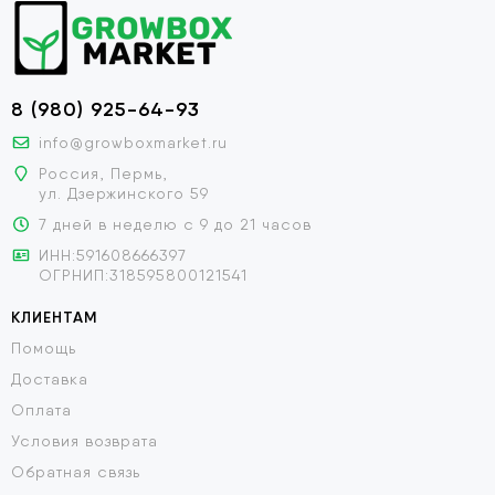
8 (980) 925-64-93
info@growboxmarket.ru
Россия, Пермь,
ул. Дзержинского 59
7 дней в неделю с 9 до 21 часов
ИНН:591608666397
ОГРНИП:318595800121541
КЛИЕНТАМ
Помощь
Доставка
Оплата
Условия возврата
Обратная связь