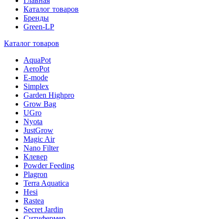
Главная
Каталог товаров
Бренды
Green-LP
Каталог товаров
AquaPot
AeroPot
E-mode
Simplex
Garden Highpro
Grow Bag
UGro
Nyota
JustGrow
Magic Air
Nano Filter
Клевер
Powder Feeding
Plagron
Terra Aquatica
Hesi
Rastea
Secret Jardin
Ситифермер