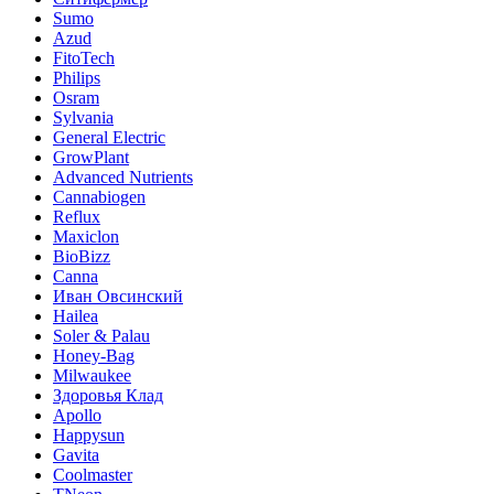
Sumo
Azud
FitoTech
Philips
Osram
Sylvania
General Electric
GrowPlant
Advanced Nutrients
Cannabiogen
Reflux
Maxiclon
BioBizz
Canna
Иван Овсинский
Hailea
Soler & Palau
Honey-Bag
Milwaukee
Здоровья Клад
Apollo
Happysun
Gavita
Coolmaster