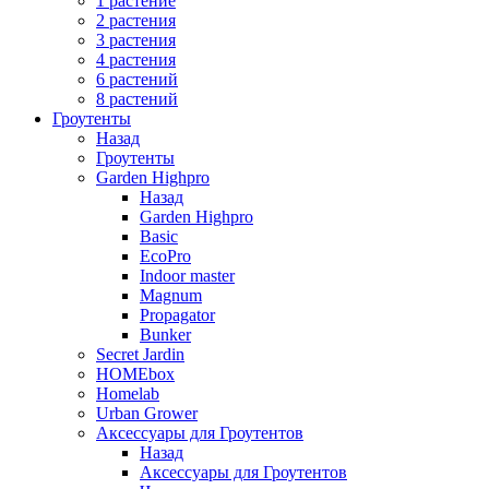
1 растение
2 растения
3 растения
4 растения
6 растений
8 растений
Гроутенты
Назад
Гроутенты
Garden Highpro
Назад
Garden Highpro
Basic
EcoPro
Indoor master
Magnum
Propagator
Bunker
Secret Jardin
HOMEbox
Homelab
Urban Grower
Аксессуары для Гроутентов
Назад
Аксессуары для Гроутентов