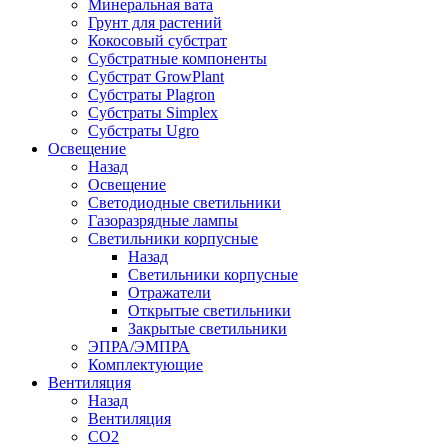
Минеральная вата
Грунт для растений
Кокосовый субстрат
Субстратные компоненты
Субстрат GrowPlant
Субстраты Plagron
Субстраты Simplex
Субстраты Ugro
Освещение
Назад
Освещение
Светодиодные светильники
Газоразрядные лампы
Светильники корпусные
Назад
Светильники корпусные
Отражатели
Открытые светильники
Закрытые светильники
ЭПРА/ЭМПРА
Комплектующие
Вентиляция
Назад
Вентиляция
СО2