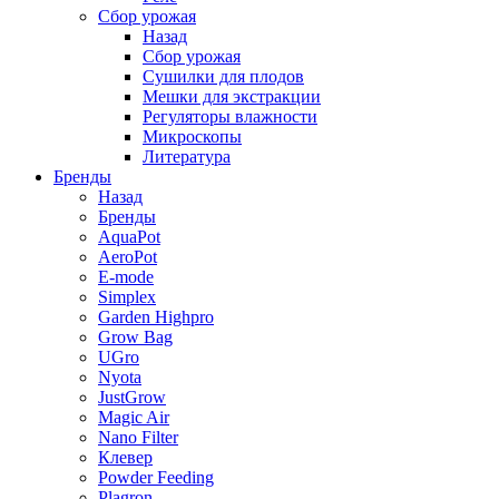
Сбор урожая
Назад
Сбор урожая
Сушилки для плодов
Мешки для экстракции
Регуляторы влажности
Микроскопы
Литература
Бренды
Назад
Бренды
AquaPot
AeroPot
E-mode
Simplex
Garden Highpro
Grow Bag
UGro
Nyota
JustGrow
Magic Air
Nano Filter
Клевер
Powder Feeding
Plagron