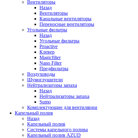
Вентиляторы
Назад
Вентиляторы
Канальные вентиляторы
Переносные вентиляторы
Угольные фильтры
Назад
Угольные фильтры
Proactive
Клевер
Magicfilter
Nano Filter
Предфильтры
Воздуховоды
Шумоглушители
Нейтрализаторы запаха
Назад
Нейтрализаторы запаха
Sumo
Комплектующие для вентиляции
Капельный полив
Назад
Капельный полив
Системы капельного полива
Капельный полив AZUD