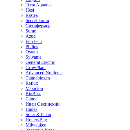
Terra Aquatica
Hesi
Rastea
Secret Jardin
Ситифермер
Sumo
Azud
FitoTech
Philips
Osram
Sylvania
General Electric
GrowPlant
Advanced Nutrients
Cannabiogen
Reflux
Maxiclon
BioBizz
Canna
Иван Овсинский
Hailea
Soler & Palau
Honey-Bag
Milwaukee