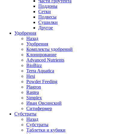
Части гроутента
Поддоны
Сетки
Подвесы
Сушилки
Другое
Удобрения
Назад
Удобрения
Комплекты удобрений
Клонирование
Advanced Nutrients
BioBizz
Terra Aquatica
Hesi
Powder Feeding
Plagron
Rastea
Simplex
Иван Овсинский
Ситифермер
Субстраты
Назад
Субстраты
Таблетки и кубики