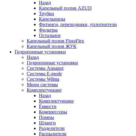
Назад
Капельный полив AZUD
Трубки
Капельницы
Фитинги, переходники, уплотнители
Фильтры
Остальное
Капельный полив FloraFlex
Капельный полив ЖУК
Гидропонные установки
Назад
Гидропонные установки
Системы Aquapot
Системы E-mode
Системы Wilma
Мини системы
Комплектующие
Назад
Комплектующие
Ёмкости
Компрессоры
Помпы
Шланги
Разделители
Распылители