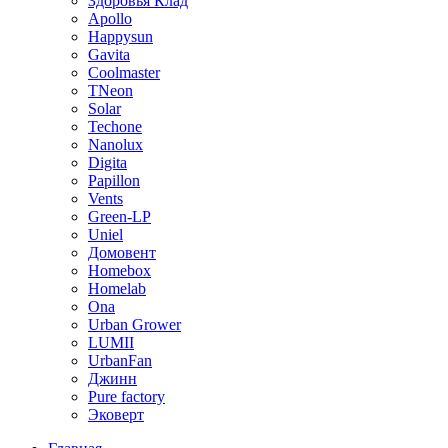
Здоровья Клад
Apollo
Happysun
Gavita
Coolmaster
TNeon
Solar
Techone
Nanolux
Digita
Papillon
Vents
Green-LP
Uniel
Домовент
Homebox
Homelab
Ona
Urban Grower
LUMII
UrbanFan
Джинн
Pure factory
Эковерт