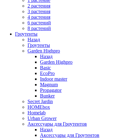
1 растение
2 растения
3 растения
4 растения
6 растений
8 растений
Гроутенты
Назад
Гроутенты
Garden Highpro
Назад
Garden Highpro
Basic
EcoPro
Indoor master
Magnum
Propagator
Bunker
Secret Jardin
HOMEbox
Homelab
Urban Grower
Аксессуары для Гроутентов
Назад
Аксессуары для Гроутентов