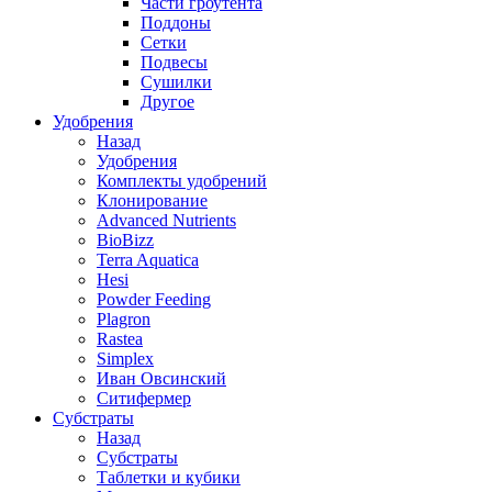
Части гроутента
Поддоны
Сетки
Подвесы
Сушилки
Другое
Удобрения
Назад
Удобрения
Комплекты удобрений
Клонирование
Advanced Nutrients
BioBizz
Terra Aquatica
Hesi
Powder Feeding
Plagron
Rastea
Simplex
Иван Овсинский
Ситифермер
Субстраты
Назад
Субстраты
Таблетки и кубики