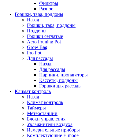
Фильтры
Разное
Горшки, тара, поддоны
Назад
Горшки, тара, поддоны
Поддоны
Горшки сетчатые
Aero Pruning Pot
Grow Bag
Pro Pot
Для рассады
Назад
Для рассады
Парники, пропагаторы
Кассеты, поддоны
Горшки для рассады
Климат контроль
Назад
Климат контроль
Таймеры
Метеостанции
Блоки управления
Увлажнители воздуха
Измерительные приборы
Комплектующие E-mode