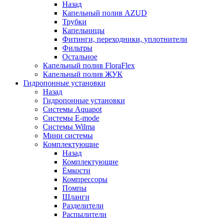
Назад
Капельный полив AZUD
Трубки
Капельницы
Фитинги, переходники, уплотнители
Фильтры
Остальное
Капельный полив FloraFlex
Капельный полив ЖУК
Гидропонные установки
Назад
Гидропонные установки
Системы Aquapot
Системы E-mode
Системы Wilma
Мини системы
Комплектующие
Назад
Комплектующие
Ёмкости
Компрессоры
Помпы
Шланги
Разделители
Распылители