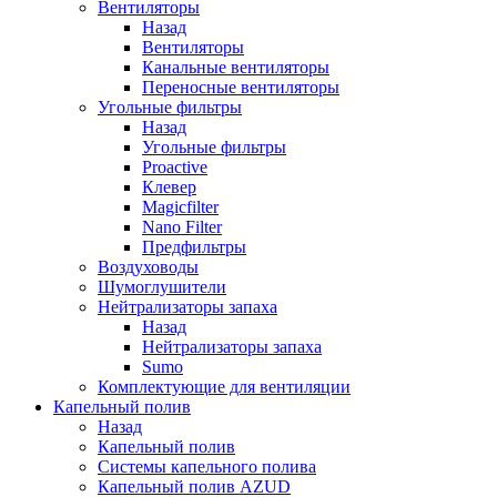
Вентиляторы
Назад
Вентиляторы
Канальные вентиляторы
Переносные вентиляторы
Угольные фильтры
Назад
Угольные фильтры
Proactive
Клевер
Magicfilter
Nano Filter
Предфильтры
Воздуховоды
Шумоглушители
Нейтрализаторы запаха
Назад
Нейтрализаторы запаха
Sumo
Комплектующие для вентиляции
Капельный полив
Назад
Капельный полив
Системы капельного полива
Капельный полив AZUD