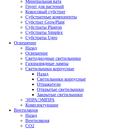
Минеральная вата
Грунт для растений
Кокосовый субстрат
Субстратные компоненты
Субстрат GrowPlant
Субстраты Plagron
Субстраты Simplex
Субстраты Ugro
Освещение
Назад
Освещение
Светодиодные светильники
Газоразрядные лампы
Светильники корпусные
Назад
Светильники корпусные
Отражатели
Открытые светильники
Закрытые светильники
ЭПРА/ЭМПРА
Комплектующие
Вентиляция
Назад
Вентиляция
СО2