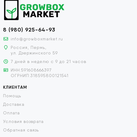
8 (980) 925-64-93
info@growboxmarket.ru
Россия, Пермь,
ул. Дзержинского 59
7 дней в неделю с 9 до 21 часов
ИНН:591608666397
ОГРНИП:318595800121541
КЛИЕНТАМ
Помощь
Доставка
Оплата
Условия возврата
Обратная связь