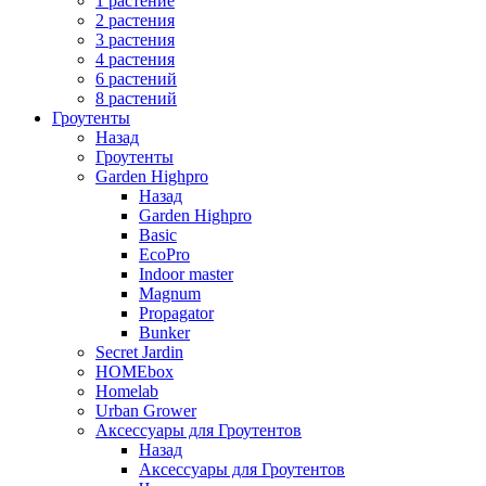
1 растение
2 растения
3 растения
4 растения
6 растений
8 растений
Гроутенты
Назад
Гроутенты
Garden Highpro
Назад
Garden Highpro
Basic
EcoPro
Indoor master
Magnum
Propagator
Bunker
Secret Jardin
HOMEbox
Homelab
Urban Grower
Аксессуары для Гроутентов
Назад
Аксессуары для Гроутентов