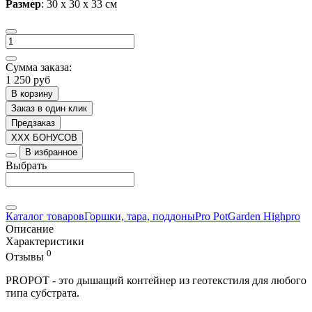
Размер
: 30
x 30 x 33
см
Сумма заказа:
1 250 руб
В корзину
Заказ в один клик
Предзаказ
XXX БОНУСОВ
В избранное
Выбрать
Каталог товаров
Горшки, тара, поддоны
Pro Pot
Garden Highpro
Описание
Характеристики
0
Отзывы
PROPOT - это дышащий контейнер из геотекстиля для любого
типа субстрата.