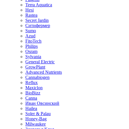
Terra Aquatica
Hesi
Rastea
Secret Jardin
Ситифермер
Sumo
Azud
FitoTech
Philips
Osram
Sylvania
General Electric
GrowPlant
Advanced Nutrients
Cannabiogen
Reflux
Maxiclon
BioBizz
Canna
Иван Овсинский
Hailea
Soler & Palau
Honey-Bag
Milwaukee