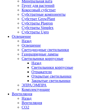
Минеральная вата
Грунт для растений
Кокосовый субстрат
Субстратные компоненты
Субстрат GrowPlant
Субстраты Plagron
Субстраты Simplex
Субстраты Ugro
Освещение
Назад
Освещение
Светодиодные светильники
Газоразрядные лампы
Светильники корпусные
Назад
Светильники корпусные
Отражатели
Открытые светильники
Закрытые светильники
ЭПРА/ЭМПРА
Комплектующие
Вентиляция
Назад
Вентиляция
СО2