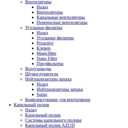
Вентиляторы
Назад
Вентиляторы
Канальные вентиляторы
Переносные вентиляторы
Угольные фильтры
Назад
Угольные фильтры
Proactive
Клевер
Magicfilter
Nano Filter
Предфильтры
Воздуховоды
Шумоглушители
Нейтрализаторы запаха
Назад
Нейтрализаторы запаха
Sumo
Комплектующие для вентиляции
Капельный полив
Назад
Капельный полив
Системы капельного полива
Капельный полив AZUD