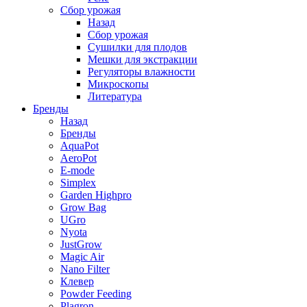
Сбор урожая
Назад
Сбор урожая
Сушилки для плодов
Мешки для экстракции
Регуляторы влажности
Микроскопы
Литература
Бренды
Назад
Бренды
AquaPot
AeroPot
E-mode
Simplex
Garden Highpro
Grow Bag
UGro
Nyota
JustGrow
Magic Air
Nano Filter
Клевер
Powder Feeding
Plagron