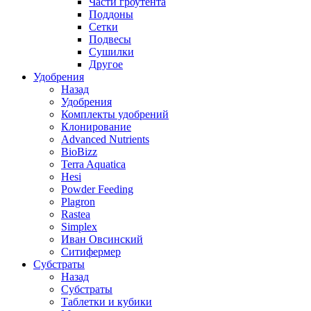
Части гроутента
Поддоны
Сетки
Подвесы
Сушилки
Другое
Удобрения
Назад
Удобрения
Комплекты удобрений
Клонирование
Advanced Nutrients
BioBizz
Terra Aquatica
Hesi
Powder Feeding
Plagron
Rastea
Simplex
Иван Овсинский
Ситифермер
Субстраты
Назад
Субстраты
Таблетки и кубики