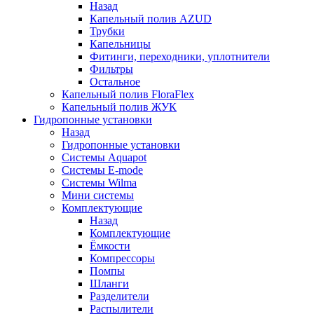
Назад
Капельный полив AZUD
Трубки
Капельницы
Фитинги, переходники, уплотнители
Фильтры
Остальное
Капельный полив FloraFlex
Капельный полив ЖУК
Гидропонные установки
Назад
Гидропонные установки
Системы Aquapot
Системы E-mode
Системы Wilma
Мини системы
Комплектующие
Назад
Комплектующие
Ёмкости
Компрессоры
Помпы
Шланги
Разделители
Распылители