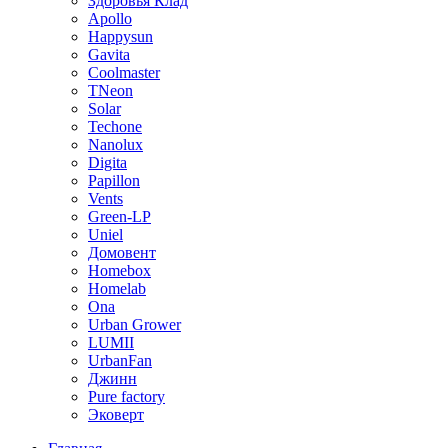
Здоровья Клад
Apollo
Happysun
Gavita
Coolmaster
TNeon
Solar
Techone
Nanolux
Digita
Papillon
Vents
Green-LP
Uniel
Домовент
Homebox
Homelab
Ona
Urban Grower
LUMII
UrbanFan
Джинн
Pure factory
Эковерт