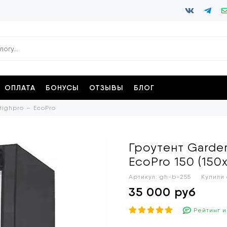
ОПЛАТА
БОНУСЫ
ОТЗЫВЫ
БЛОГ
Highpro
EcoPro
Гроутент Garde
EcoPro 150 (150
Артикул:
gh-b-255
Купили
35 000 руб
Рейтинг и