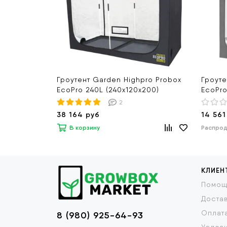
Гроутент Garden Highpro Probox
Гроуте
EcoPro 240L (240х120х200)
EcoPro
2
38 164 руб
14 561
В корзину
Распро
КЛИЕН
Помощ
Доста
Оплат
8 (980) 925-64-93