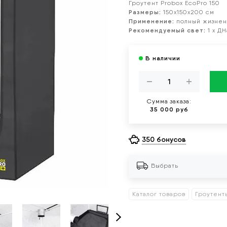
Гроутент Probox EcoPro 150
Размеры:
150х150х200 см
Применение:
полный жизнен
Рекомендуемый свет:
1 х Д
Сумма заказа:
35 000 руб
350 бонусов
Выбрать
Каталог товаров
Гроутент