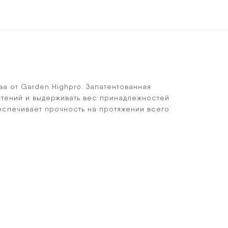
тва
от Garden Highpro.
Запатентованная
стений и выдерживать вес принадлежностей
беспечивает прочность на протяжении всего