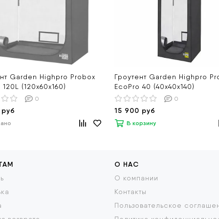
нт Garden Highpro Probox
Гроутент Garden Highpro Pr
 120L (120х60х160)
EcoPro 40 (40х40х140)
0
0
 руб
15 900 руб
дано
В корзину
ТАМ
О НАС
ь
О компании
вка
Контакты
а
Пользовательское соглаше