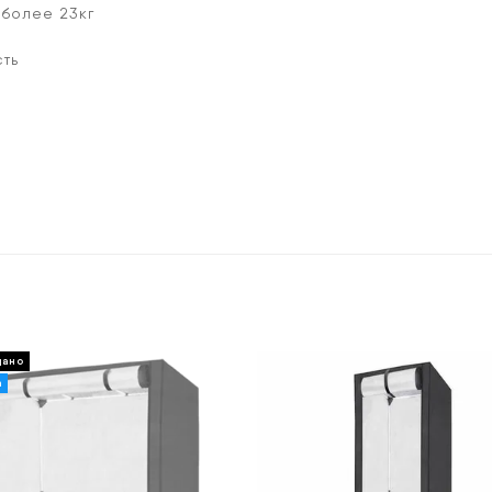
более 23кг
ть