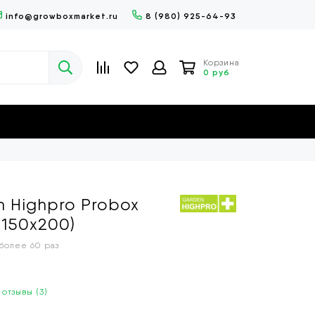
info@growboxmarket.ru
8 (980) 925-64-93
Корзина
0 руб
n Highpro Probox
х150х200)
 более
60 раз
 отзывы (3)