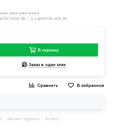
ный цикл растения
НаТ(З) 1000 Вт / 2 х ДНАТ(З) 600 Вт
В корзину
Заказ в один клик
В избранное
ы
Garden Highpro
EcoPro