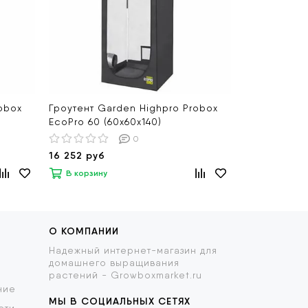
obox
Гроутент Garden Highpro Probox
Гроутент Ga
EcoPro 60 (60х60х140)
EcoPro 80 (
0
16 252 руб
16 611 руб
В корзину
В корзину
О КОМПАНИИ
Надежный интернет-магазин для
домашнего выращивания
растений - Growboxmarket.ru
ние
МЫ В СОЦИАЛЬНЫХ СЕТЯХ