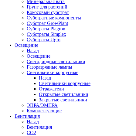
Минеральная вата
Грунт для растений
Кокосовый субстрат
Субстратные компоненты
Субстрат GrowPlant
Субстраты Plagron
Субстраты Simplex
Субстраты Ugro
Освещение
Назад
Освещение
Светодиодные светильники
Газоразрядные лампы
Светильники корпусные
Назад
Светильники корпусные
Отражатели
Открытые светильники
Закрытые светильники
ЭПРА/ЭМПРА
Комплектующие
Вентиляция
Назад
Вентиляция
СО2