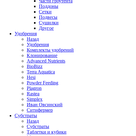
Части гроутента
Поддоны
Сетки
Подвесы
Сушилки
Другое
Удобрения
Назад
Удобрения
Комплекты удобрений
Клонирование
Advanced Nutrients
BioBizz
Terra Aquatica
Hesi
Powder Feeding
Plagron
Rastea
Simplex
Иван Овсинский
Ситифермер
Субстраты
Назад
Субстраты
Таблетки и кубики