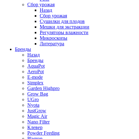
Сбор урожая
Назад
Сбор урожая
Сушилки для плодов
Мешки для экстракции
Регуляторы влажности
Микроскопы
Литература
Бренды
Назад
Бренды
AquaPot
AeroPot
E-mode
Simplex
Garden Highpro
Grow Bag
UGro
Nyota
JustGrow
Magic Air
Nano Filter
Клевер
Powder Feeding
Plagron