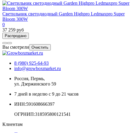
Светильник светодиодный Garden Highpro Ledmaxpro Super
Bloom 300W
0
37 259 руб
Распродано
Вы смотрели
Очистить
8 (980) 925-64-93
info@growboxmarket.ru
Россия, Пермь,
ул. Дзержинского 59
7 дней в неделю с 9 до 21 часов
ИНН:591608666397
ОГРНИП:318595800121541
Клиентам