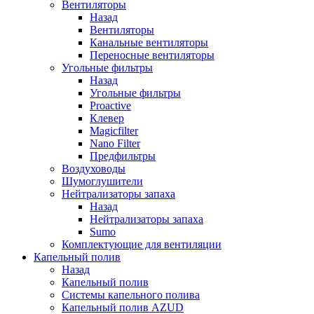
Вентиляторы
Назад
Вентиляторы
Канальные вентиляторы
Переносные вентиляторы
Угольные фильтры
Назад
Угольные фильтры
Proactive
Клевер
Magicfilter
Nano Filter
Предфильтры
Воздуховоды
Шумоглушители
Нейтрализаторы запаха
Назад
Нейтрализаторы запаха
Sumo
Комплектующие для вентиляции
Капельный полив
Назад
Капельный полив
Системы капельного полива
Капельный полив AZUD