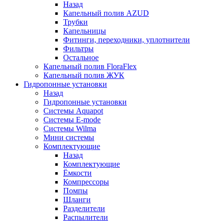
Назад
Капельный полив AZUD
Трубки
Капельницы
Фитинги, переходники, уплотнители
Фильтры
Остальное
Капельный полив FloraFlex
Капельный полив ЖУК
Гидропонные установки
Назад
Гидропонные установки
Системы Aquapot
Системы E-mode
Системы Wilma
Мини системы
Комплектующие
Назад
Комплектующие
Ёмкости
Компрессоры
Помпы
Шланги
Разделители
Распылители