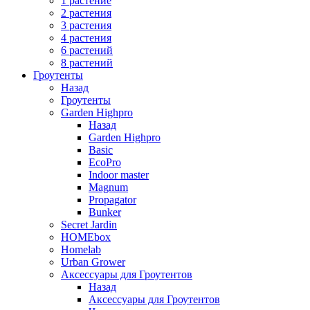
1 растение
2 растения
3 растения
4 растения
6 растений
8 растений
Гроутенты
Назад
Гроутенты
Garden Highpro
Назад
Garden Highpro
Basic
EcoPro
Indoor master
Magnum
Propagator
Bunker
Secret Jardin
HOMEbox
Homelab
Urban Grower
Аксессуары для Гроутентов
Назад
Аксессуары для Гроутентов