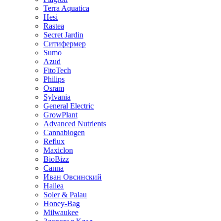
Terra Aquatica
Hesi
Rastea
Secret Jardin
Ситифермер
Sumo
Azud
FitoTech
Philips
Osram
Sylvania
General Electric
GrowPlant
Advanced Nutrients
Cannabiogen
Reflux
Maxiclon
BioBizz
Canna
Иван Овсинский
Hailea
Soler & Palau
Honey-Bag
Milwaukee