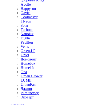
Здоровья Клад
Apollo
Happysun
Gavita
Coolmaster
TNeon
Solar
Techone
Nanolux
Digita
Papillon
Vents
Green-LP
Uniel
Домовент
Homebox
Homelab
Ona
Urban Grower
LUMII
UrbanFan
Джинн
Pure factory
Эковерт