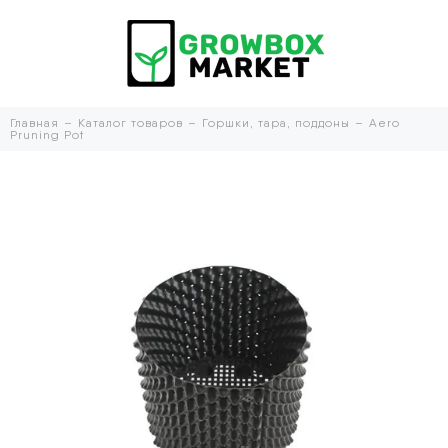
Главная
Каталог товаров
Горшки, тара, поддоны
Aero
Pruning Pot