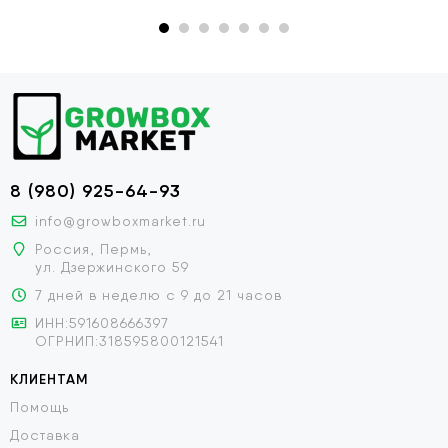
8 (980) 925-64-93
info@growboxmarket.ru
Россия, Пермь,
ул. Дзержинского 59
7 дней в неделю с 9 до 21 часов
ИНН:591608666397
ОГРНИП:318595800121541
КЛИЕНТАМ
Помощь
Доставка