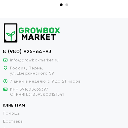
8 (980) 925-64-93
info@growboxmarket.ru
Россия, Пермь,
ул. Дзержинского 59
7 дней в неделю с 9 до 21 часов
ИНН:591608666397
ОГРНИП:318595800121541
КЛИЕНТАМ
Помощь
Доставка