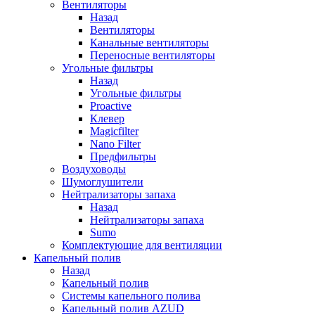
Вентиляторы
Назад
Вентиляторы
Канальные вентиляторы
Переносные вентиляторы
Угольные фильтры
Назад
Угольные фильтры
Proactive
Клевер
Magicfilter
Nano Filter
Предфильтры
Воздуховоды
Шумоглушители
Нейтрализаторы запаха
Назад
Нейтрализаторы запаха
Sumo
Комплектующие для вентиляции
Капельный полив
Назад
Капельный полив
Системы капельного полива
Капельный полив AZUD