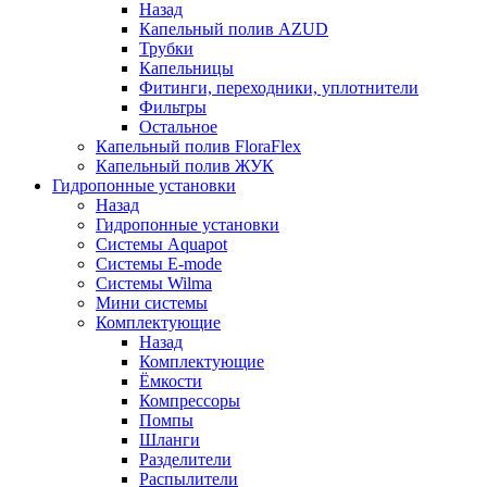
Назад
Капельный полив AZUD
Трубки
Капельницы
Фитинги, переходники, уплотнители
Фильтры
Остальное
Капельный полив FloraFlex
Капельный полив ЖУК
Гидропонные установки
Назад
Гидропонные установки
Системы Aquapot
Системы E-mode
Системы Wilma
Мини системы
Комплектующие
Назад
Комплектующие
Ёмкости
Компрессоры
Помпы
Шланги
Разделители
Распылители