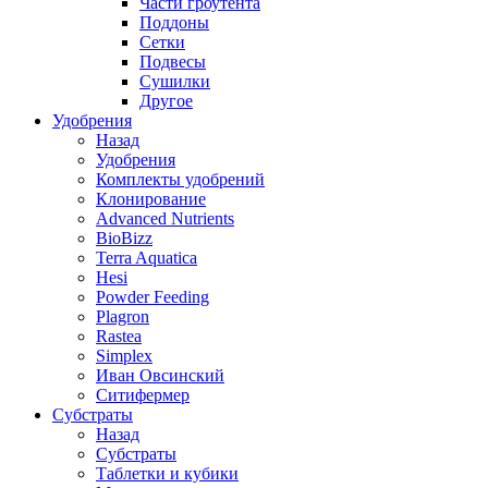
Части гроутента
Поддоны
Сетки
Подвесы
Сушилки
Другое
Удобрения
Назад
Удобрения
Комплекты удобрений
Клонирование
Advanced Nutrients
BioBizz
Terra Aquatica
Hesi
Powder Feeding
Plagron
Rastea
Simplex
Иван Овсинский
Ситифермер
Субстраты
Назад
Субстраты
Таблетки и кубики