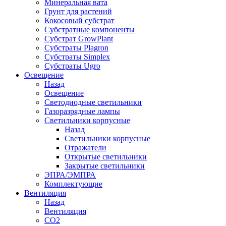
Минеральная вата
Грунт для растений
Кокосовый субстрат
Субстратные компоненты
Субстрат GrowPlant
Субстраты Plagron
Субстраты Simplex
Субстраты Ugro
Освещение
Назад
Освещение
Светодиодные светильники
Газоразрядные лампы
Светильники корпусные
Назад
Светильники корпусные
Отражатели
Открытые светильники
Закрытые светильники
ЭПРА/ЭМПРА
Комплектующие
Вентиляция
Назад
Вентиляция
СО2