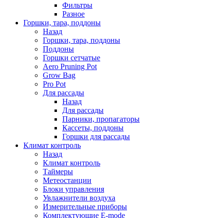
Фильтры
Разное
Горшки, тара, поддоны
Назад
Горшки, тара, поддоны
Поддоны
Горшки сетчатые
Aero Pruning Pot
Grow Bag
Pro Pot
Для рассады
Назад
Для рассады
Парники, пропагаторы
Кассеты, поддоны
Горшки для рассады
Климат контроль
Назад
Климат контроль
Таймеры
Метеостанции
Блоки управления
Увлажнители воздуха
Измерительные приборы
Комплектующие E-mode