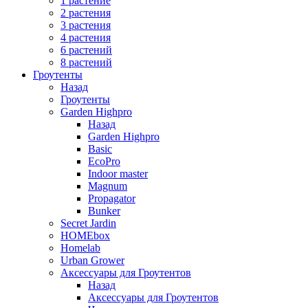
1 растение
2 растения
3 растения
4 растения
6 растений
8 растений
Гроутенты
Назад
Гроутенты
Garden Highpro
Назад
Garden Highpro
Basic
EcoPro
Indoor master
Magnum
Propagator
Bunker
Secret Jardin
HOMEbox
Homelab
Urban Grower
Аксессуары для Гроутентов
Назад
Аксессуары для Гроутентов