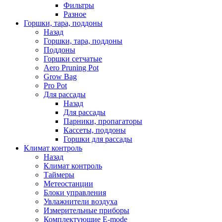
Фильтры
Разное
Горшки, тара, поддоны
Назад
Горшки, тара, поддоны
Поддоны
Горшки сетчатые
Aero Pruning Pot
Grow Bag
Pro Pot
Для рассады
Назад
Для рассады
Парники, пропагаторы
Кассеты, поддоны
Горшки для рассады
Климат контроль
Назад
Климат контроль
Таймеры
Метеостанции
Блоки управления
Увлажнители воздуха
Измерительные приборы
Комплектующие E-mode