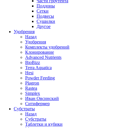
Части гроутента
Поддоны
Сетки
Подвесы
Сушилки
Другое
Удобрения
Назад
Удобрения
Комплекты удобрений
Клонирование
Advanced Nutrients
BioBizz
Terra Aquatica
Hesi
Powder Feeding
Plagron
Rastea
Simplex
Иван Овсинский
Ситифермер
Субстраты
Назад
Субстраты
Таблетки и кубики