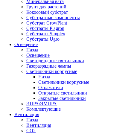
Минеральная вата
Грунт для растений
Кокосовый субстрат
Субстратные компоненты
Субстрат GrowPlant
Субстраты Plagron
Субстраты Simplex
Субстраты Ugro
Освещение
Назад
Освещение
Светодиодные светильники
Газоразрядные лампы
Светильники корпусные
Назад
Светильники корпусные
Отражатели
Открытые светильники
Закрытые светильники
ЭПРА/ЭМПРА
Комплектующие
Вентиляция
Назад
Вентиляция
СО2