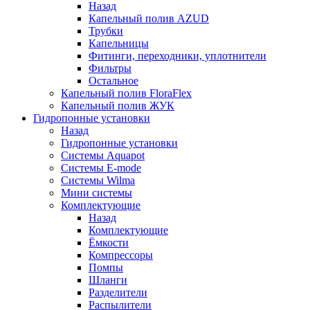
Назад
Капельный полив AZUD
Трубки
Капельницы
Фитинги, переходники, уплотнители
Фильтры
Остальное
Капельный полив FloraFlex
Капельный полив ЖУК
Гидропонные установки
Назад
Гидропонные установки
Системы Aquapot
Системы E-mode
Системы Wilma
Мини системы
Комплектующие
Назад
Комплектующие
Ёмкости
Компрессоры
Помпы
Шланги
Разделители
Распылители