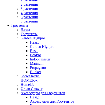
1 растение
2 растения
3 растения
4 растения
6 растений
8 растений
Гроутенты
Назад
Гроутенты
Garden Highpro
Назад
Garden Highpro
Basic
EcoPro
Indoor master
Magnum
Propagator
Bunker
Secret Jardin
HOMEbox
Homelab
Urban Grower
Аксессуары для Гроутентов
Назад
Аксессуары для Гроутентов