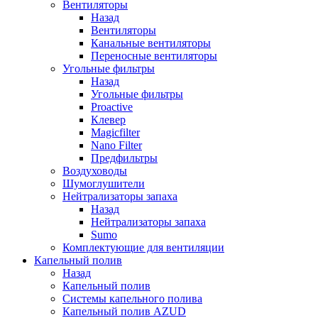
Вентиляторы
Назад
Вентиляторы
Канальные вентиляторы
Переносные вентиляторы
Угольные фильтры
Назад
Угольные фильтры
Proactive
Клевер
Magicfilter
Nano Filter
Предфильтры
Воздуховоды
Шумоглушители
Нейтрализаторы запаха
Назад
Нейтрализаторы запаха
Sumo
Комплектующие для вентиляции
Капельный полив
Назад
Капельный полив
Системы капельного полива
Капельный полив AZUD