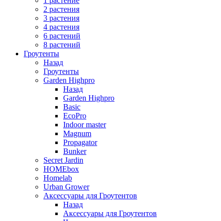
1 растение
2 растения
3 растения
4 растения
6 растений
8 растений
Гроутенты
Назад
Гроутенты
Garden Highpro
Назад
Garden Highpro
Basic
EcoPro
Indoor master
Magnum
Propagator
Bunker
Secret Jardin
HOMEbox
Homelab
Urban Grower
Аксессуары для Гроутентов
Назад
Аксессуары для Гроутентов