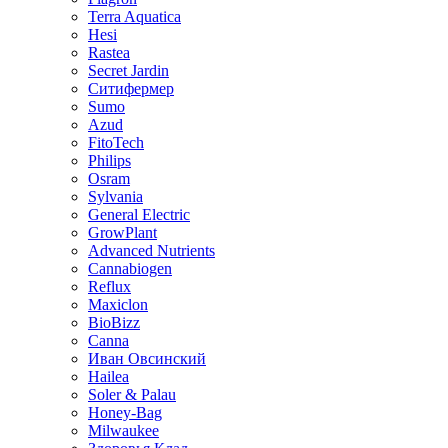
Terra Aquatica
Hesi
Rastea
Secret Jardin
Ситифермер
Sumo
Azud
FitoTech
Philips
Osram
Sylvania
General Electric
GrowPlant
Advanced Nutrients
Cannabiogen
Reflux
Maxiclon
BioBizz
Canna
Иван Овсинский
Hailea
Soler & Palau
Honey-Bag
Milwaukee