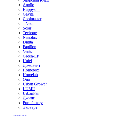
Здоровья Клад
Apollo
Happysun
Gavita
Coolmaster
TNeon
Solar
Techone
Nanolux
Digita
Papillon
Vents
Green-LP
Uniel
Домовент
Homebox
Homelab
Ona
Urban Grower
LUMII
UrbanFan
Джинн
Pure factory
Эковерт