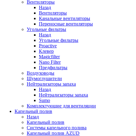
Вентиляторы
Назад
Вентиляторы
Канальные вентиляторы
Переносные вентиляторы
Угольные фильтры
Назад
Угольные фильтры
Proactive
Клевер
Magicfilter
Nano Filter
Предфильтры
Воздуховоды
Шумоглушители
Нейтрализаторы запаха
Назад
Нейтрализаторы запаха
Sumo
Комплектующие для вентиляции
Капельный полив
Назад
Капельный полив
Системы капельного полива
Капельный полив AZUD