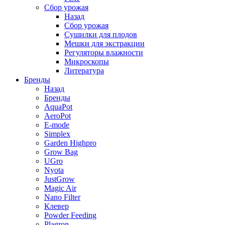
Сбор урожая
Назад
Сбор урожая
Сушилки для плодов
Мешки для экстракции
Регуляторы влажности
Микроскопы
Литература
Бренды
Назад
Бренды
AquaPot
AeroPot
E-mode
Simplex
Garden Highpro
Grow Bag
UGro
Nyota
JustGrow
Magic Air
Nano Filter
Клевер
Powder Feeding
Plagron