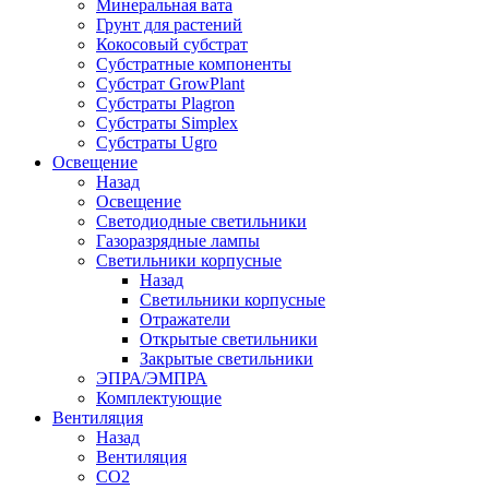
Минеральная вата
Грунт для растений
Кокосовый субстрат
Субстратные компоненты
Субстрат GrowPlant
Субстраты Plagron
Субстраты Simplex
Субстраты Ugro
Освещение
Назад
Освещение
Светодиодные светильники
Газоразрядные лампы
Светильники корпусные
Назад
Светильники корпусные
Отражатели
Открытые светильники
Закрытые светильники
ЭПРА/ЭМПРА
Комплектующие
Вентиляция
Назад
Вентиляция
СО2