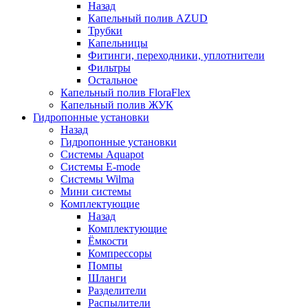
Назад
Капельный полив AZUD
Трубки
Капельницы
Фитинги, переходники, уплотнители
Фильтры
Остальное
Капельный полив FloraFlex
Капельный полив ЖУК
Гидропонные установки
Назад
Гидропонные установки
Системы Aquapot
Системы E-mode
Системы Wilma
Мини системы
Комплектующие
Назад
Комплектующие
Ёмкости
Компрессоры
Помпы
Шланги
Разделители
Распылители