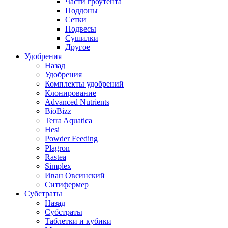
Части гроутента
Поддоны
Сетки
Подвесы
Сушилки
Другое
Удобрения
Назад
Удобрения
Комплекты удобрений
Клонирование
Advanced Nutrients
BioBizz
Terra Aquatica
Hesi
Powder Feeding
Plagron
Rastea
Simplex
Иван Овсинский
Ситифермер
Субстраты
Назад
Субстраты
Таблетки и кубики