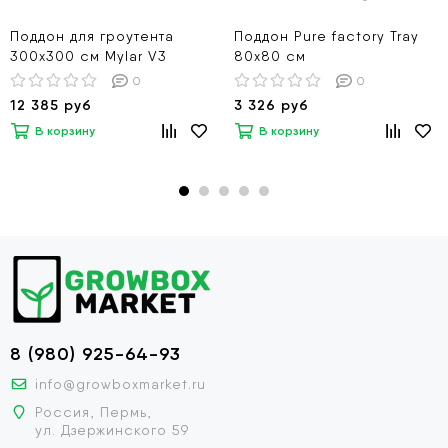
Поддон для гроутента
Поддон Pure factory Tray
300х300 см Mylar V3
80x80 см
0
0
12 385 руб
3 326 руб
В корзину
В корзину
8 (980) 925-64-93
info@growboxmarket.ru
Россия, Пермь,
ул. Дзержинского 59