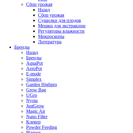
Сбор урожая
Назад
Сбор урожая
Сушилки для плодов
Мешки для экстракции
Регуляторы влажности
Микроскопы
Литература
Бренды
Назад
Бренды
AquaPot
AeroPot
E-mode
Simplex
Garden Highpro
Grow Bag
UGro
Nyota
JustGrow
Magic Air
Nano Filter
Клевер
Powder Feeding
Plagron