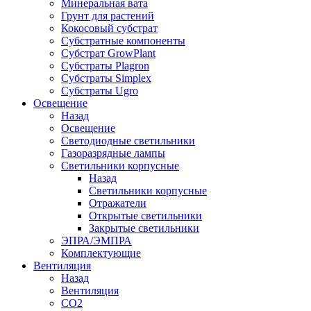
Минеральная вата
Грунт для растений
Кокосовый субстрат
Субстратные компоненты
Субстрат GrowPlant
Субстраты Plagron
Субстраты Simplex
Субстраты Ugro
Освещение
Назад
Освещение
Светодиодные светильники
Газоразрядные лампы
Светильники корпусные
Назад
Светильники корпусные
Отражатели
Открытые светильники
Закрытые светильники
ЭПРА/ЭМПРА
Комплектующие
Вентиляция
Назад
Вентиляция
СО2