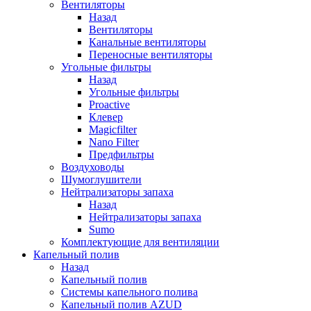
Вентиляторы
Назад
Вентиляторы
Канальные вентиляторы
Переносные вентиляторы
Угольные фильтры
Назад
Угольные фильтры
Proactive
Клевер
Magicfilter
Nano Filter
Предфильтры
Воздуховоды
Шумоглушители
Нейтрализаторы запаха
Назад
Нейтрализаторы запаха
Sumo
Комплектующие для вентиляции
Капельный полив
Назад
Капельный полив
Системы капельного полива
Капельный полив AZUD