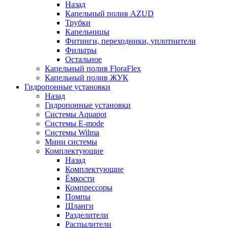
Назад
Капельный полив AZUD
Трубки
Капельницы
Фитинги, переходники, уплотнители
Фильтры
Остальное
Капельный полив FloraFlex
Капельный полив ЖУК
Гидропонные установки
Назад
Гидропонные установки
Системы Aquapot
Системы E-mode
Системы Wilma
Мини системы
Комплектующие
Назад
Комплектующие
Ёмкости
Компрессоры
Помпы
Шланги
Разделители
Распылители