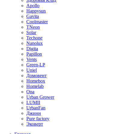
Здоровья Клад
Apollo
Happysun
Gavita
Coolmaster
TNeon
Solar
Techone
Nanolux
Digita
Papillon
Vents
Green-LP
Uniel
Домовент
Homebox
Homelab
Ona
Urban Grower
LUMII
UrbanFan
Джинн
Pure factory
Эковерт