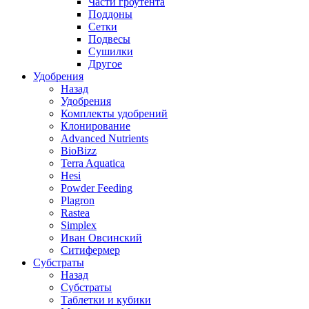
Части гроутента
Поддоны
Сетки
Подвесы
Сушилки
Другое
Удобрения
Назад
Удобрения
Комплекты удобрений
Клонирование
Advanced Nutrients
BioBizz
Terra Aquatica
Hesi
Powder Feeding
Plagron
Rastea
Simplex
Иван Овсинский
Ситифермер
Субстраты
Назад
Субстраты
Таблетки и кубики