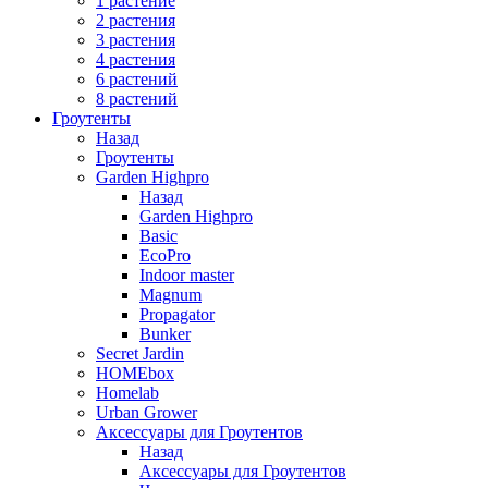
1 растение
2 растения
3 растения
4 растения
6 растений
8 растений
Гроутенты
Назад
Гроутенты
Garden Highpro
Назад
Garden Highpro
Basic
EcoPro
Indoor master
Magnum
Propagator
Bunker
Secret Jardin
HOMEbox
Homelab
Urban Grower
Аксессуары для Гроутентов
Назад
Аксессуары для Гроутентов