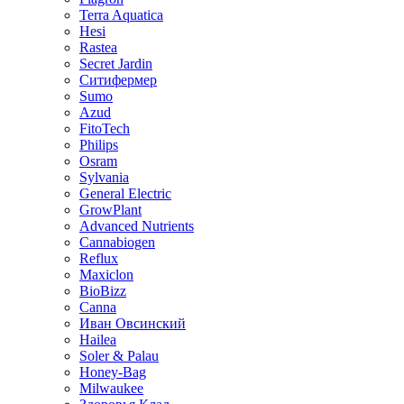
Terra Aquatica
Hesi
Rastea
Secret Jardin
Ситифермер
Sumo
Azud
FitoTech
Philips
Osram
Sylvania
General Electric
GrowPlant
Advanced Nutrients
Cannabiogen
Reflux
Maxiclon
BioBizz
Canna
Иван Овсинский
Hailea
Soler & Palau
Honey-Bag
Milwaukee