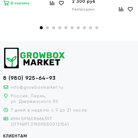
2 300 руб
В корзину
Распродано
8 (980) 925-64-93
info@growboxmarket.ru
Россия, Пермь,
ул. Дзержинского 59
7 дней в неделю с 9 до 21 часов
ИНН:591608666397
ОГРНИП:318595800121541
КЛИЕНТАМ