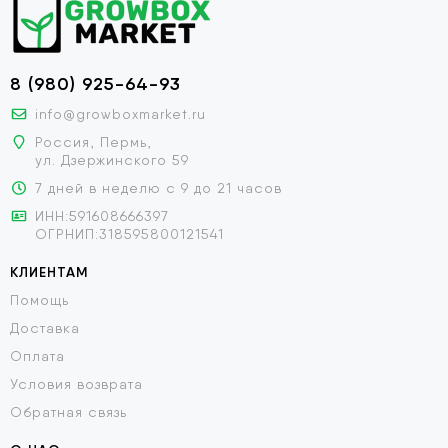
8 (980) 925-64-93
info@growboxmarket.ru
Россия, Пермь,
ул. Дзержинского 59
7 дней в неделю с 9 до 21 часов
ИНН:591608666397
ОГРНИП:318595800121541
КЛИЕНТАМ
Помощь
Доставка
Оплата
Условия возврата
Обратная связь