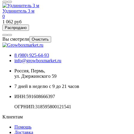
Удлинитель 3 м
0
1 062 руб
Распродано
Вы смотрели
Очистить
8 (980) 925-64-93
info@growboxmarket.ru
Россия, Пермь,
ул. Дзержинского 59
7 дней в неделю с 9 до 21 часов
ИНН:591608666397
ОГРНИП:318595800121541
Клиентам
Помощь
Доставка