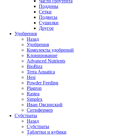
Части гроутента
Поддоны
Сетки
Подвесы
Сушилки
Другое
Удобрения
Назад
Удобрения
Комплекты удобрений
Клонирование
Advanced Nutrients
BioBizz
Terra Aquatica
Hesi
Powder Feeding
Plagron
Rastea
Simplex
Иван Овсинский
Ситифермер
Субстраты
Назад
Субстраты
Таблетки и кубики