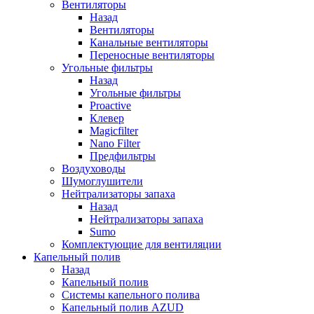
Вентиляторы
Назад
Вентиляторы
Канальные вентиляторы
Переносные вентиляторы
Угольные фильтры
Назад
Угольные фильтры
Proactive
Клевер
Magicfilter
Nano Filter
Предфильтры
Воздуховоды
Шумоглушители
Нейтрализаторы запаха
Назад
Нейтрализаторы запаха
Sumo
Комплектующие для вентиляции
Капельный полив
Назад
Капельный полив
Системы капельного полива
Капельный полив AZUD