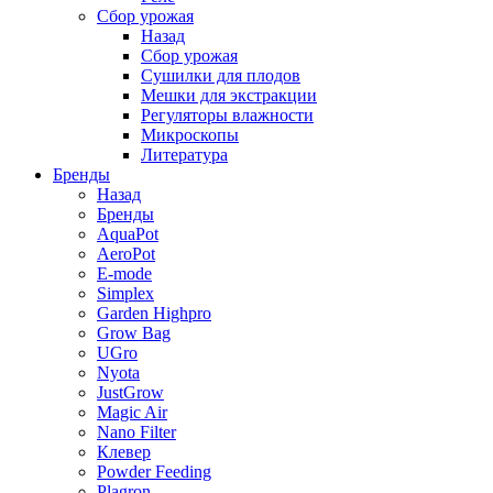
Сбор урожая
Назад
Сбор урожая
Сушилки для плодов
Мешки для экстракции
Регуляторы влажности
Микроскопы
Литература
Бренды
Назад
Бренды
AquaPot
AeroPot
E-mode
Simplex
Garden Highpro
Grow Bag
UGro
Nyota
JustGrow
Magic Air
Nano Filter
Клевер
Powder Feeding
Plagron