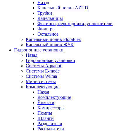
Назад
Капельный полив AZUD
Трубки
Капельницы
Фитинги, переходники, уплотнители
Фильтры
Остальное
Капельный полив FloraFlex
Капельный полив ЖУК
Гидропонные установки
Назад
Гидропонные установки
Системы Aquapot
Системы E-mode
Системы Wilma
Мини системы
Комплектующие
Назад
Комплектующие
Ёмкости
Компрессоры
Помпы
Шланги
Разделители
Распылители