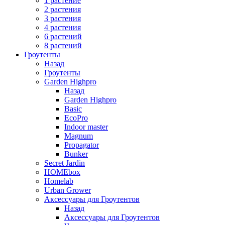
1 растение
2 растения
3 растения
4 растения
6 растений
8 растений
Гроутенты
Назад
Гроутенты
Garden Highpro
Назад
Garden Highpro
Basic
EcoPro
Indoor master
Magnum
Propagator
Bunker
Secret Jardin
HOMEbox
Homelab
Urban Grower
Аксессуары для Гроутентов
Назад
Аксессуары для Гроутентов