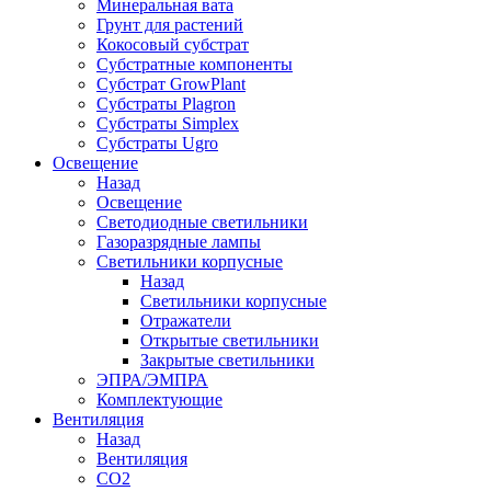
Минеральная вата
Грунт для растений
Кокосовый субстрат
Субстратные компоненты
Субстрат GrowPlant
Субстраты Plagron
Субстраты Simplex
Субстраты Ugro
Освещение
Назад
Освещение
Светодиодные светильники
Газоразрядные лампы
Светильники корпусные
Назад
Светильники корпусные
Отражатели
Открытые светильники
Закрытые светильники
ЭПРА/ЭМПРА
Комплектующие
Вентиляция
Назад
Вентиляция
СО2