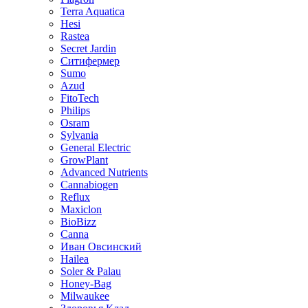
Terra Aquatica
Hesi
Rastea
Secret Jardin
Ситифермер
Sumo
Azud
FitoTech
Philips
Osram
Sylvania
General Electric
GrowPlant
Advanced Nutrients
Cannabiogen
Reflux
Maxiclon
BioBizz
Canna
Иван Овсинский
Hailea
Soler & Palau
Honey-Bag
Milwaukee