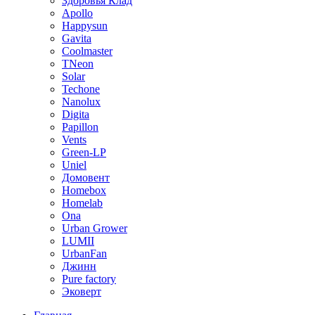
Здоровья Клад
Apollo
Happysun
Gavita
Coolmaster
TNeon
Solar
Techone
Nanolux
Digita
Papillon
Vents
Green-LP
Uniel
Домовент
Homebox
Homelab
Ona
Urban Grower
LUMII
UrbanFan
Джинн
Pure factory
Эковерт