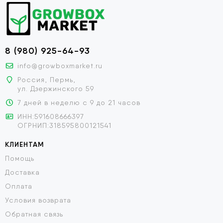
8 (980) 925-64-93
info@growboxmarket.ru
Россия, Пермь,
ул. Дзержинского 59
7 дней в неделю с 9 до 21 часов
ИНН:591608666397
ОГРНИП:318595800121541
КЛИЕНТАМ
Помощь
Доставка
Оплата
Условия возврата
Обратная связь