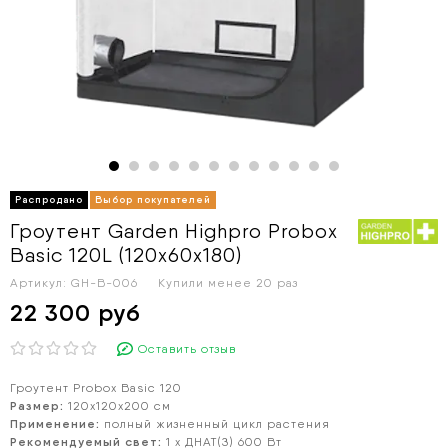
Гроутент Garden Highpro Probox
Basic 120L (120х60х180)
Артикул:
GH-B-006
Купили менее 20 раз
22 300 руб
Оставить отзыв
Гроутент Probox Basic 120
Размер:
120х120x200 см
Применение:
полный жизненный цикл растения
Рекомендуемый свет:
1 х ДНАТ(З) 600 Вт