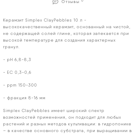
0
Отзывы
Керамзит Simplex ClayPebbles 10 л -
в
ысококачественный керамзит
, основанный на чистой,
не содержащей солей глине, которая запекается при
высокой температуре для создания характерных
гранул.
- рН 6,8-8,3
- ЕС 0,3-0,6
- ppm 150-300
- фракция 8-16 мм
Simplex ClayPebbles имеет широкий спектр
возможностей применения, он
подходит для любых
растений и разных методов культивации
: в гидропонике
– в качестве основного субстрата, при выращивании в