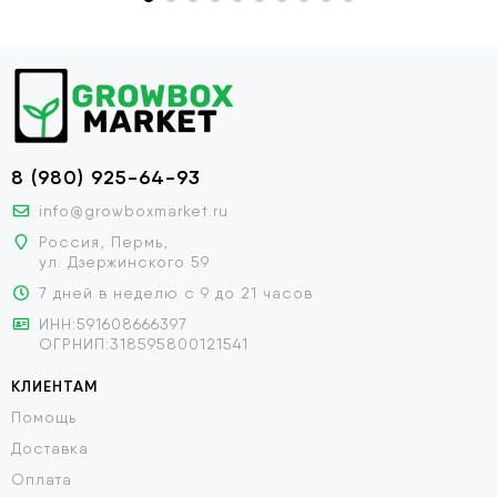
8 (980) 925-64-93
info@growboxmarket.ru
Россия, Пермь,
ул. Дзержинского 59
7 дней в неделю с 9 до 21 часов
ИНН:591608666397
ОГРНИП:318595800121541
КЛИЕНТАМ
Помощь
Доставка
Оплата