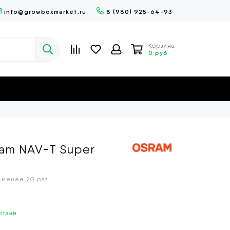
info@growboxmarket.ru
8 (980) 925-64-93
Корзина
0 руб
am NAV-T Super
 менее 20 раз
отзыв