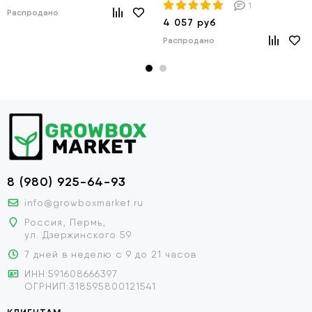
1
Распродано
4 057 руб
Распродано
8 (980) 925-64-93
info@growboxmarket.ru
Россия, Пермь,
ул. Дзержинского 59
7 дней в неделю с 9 до 21 часов
ИНН:591608666397
ОГРНИП:318595800121541