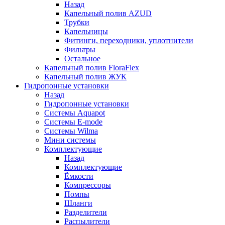
Назад
Капельный полив AZUD
Трубки
Капельницы
Фитинги, переходники, уплотнители
Фильтры
Остальное
Капельный полив FloraFlex
Капельный полив ЖУК
Гидропонные установки
Назад
Гидропонные установки
Системы Aquapot
Системы E-mode
Системы Wilma
Мини системы
Комплектующие
Назад
Комплектующие
Ёмкости
Компрессоры
Помпы
Шланги
Разделители
Распылители