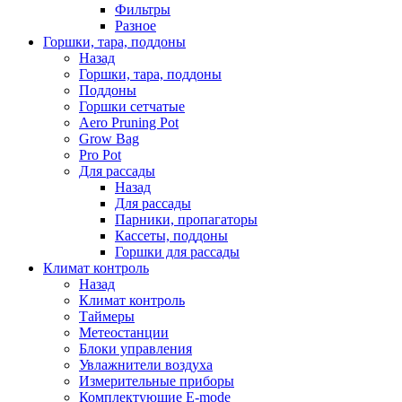
Фильтры
Разное
Горшки, тара, поддоны
Назад
Горшки, тара, поддоны
Поддоны
Горшки сетчатые
Aero Pruning Pot
Grow Bag
Pro Pot
Для рассады
Назад
Для рассады
Парники, пропагаторы
Кассеты, поддоны
Горшки для рассады
Климат контроль
Назад
Климат контроль
Таймеры
Метеостанции
Блоки управления
Увлажнители воздуха
Измерительные приборы
Комплектующие E-mode