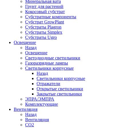
Минеральная вата
Грунт для растений
Кокосовый субстрат
Субстратные компоненты
Субстрат GrowPlant
Субстраты Plagron
Субстраты Simplex
Субстраты Ugro
Освещение
Назад
Освещение
Светодиодные светильники
Газоразрядные лампы
Светильники корпусные
Назад
Светильники корпусные
Отражатели
Открытые светильники
Закрытые светильники
ЭПРА/ЭМПРА
Комплектующие
Вентиляция
Назад
Вентиляция
СО2