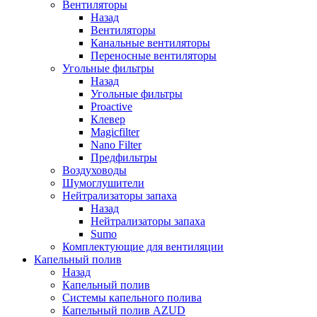
Вентиляторы
Назад
Вентиляторы
Канальные вентиляторы
Переносные вентиляторы
Угольные фильтры
Назад
Угольные фильтры
Proactive
Клевер
Magicfilter
Nano Filter
Предфильтры
Воздуховоды
Шумоглушители
Нейтрализаторы запаха
Назад
Нейтрализаторы запаха
Sumo
Комплектующие для вентиляции
Капельный полив
Назад
Капельный полив
Системы капельного полива
Капельный полив AZUD