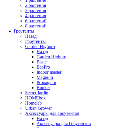
1 растение
2 растения
3 растения
4 растения
6 растений
8 растений
Гроутенты
Назад
Гроутенты
Garden Highpro
Назад
Garden Highpro
Basic
EcoPro
Indoor master
Magnum
Propagator
Bunker
Secret Jardin
HOMEbox
Homelab
Urban Grower
Аксессуары для Гроутентов
Назад
Аксессуары для Гроутентов