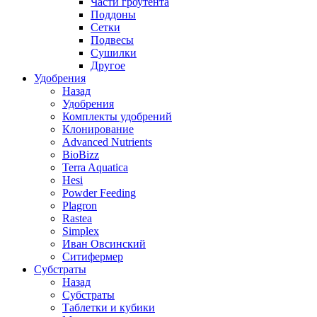
Части гроутента
Поддоны
Сетки
Подвесы
Сушилки
Другое
Удобрения
Назад
Удобрения
Комплекты удобрений
Клонирование
Advanced Nutrients
BioBizz
Terra Aquatica
Hesi
Powder Feeding
Plagron
Rastea
Simplex
Иван Овсинский
Ситифермер
Субстраты
Назад
Субстраты
Таблетки и кубики