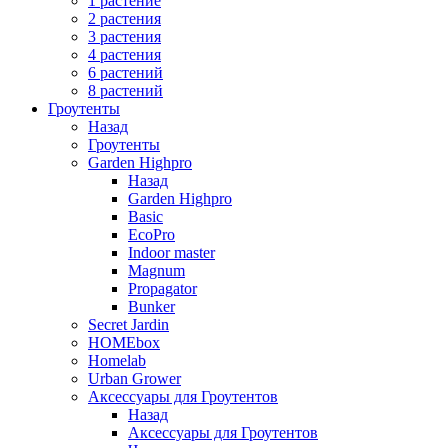
1 растение
2 растения
3 растения
4 растения
6 растений
8 растений
Гроутенты
Назад
Гроутенты
Garden Highpro
Назад
Garden Highpro
Basic
EcoPro
Indoor master
Magnum
Propagator
Bunker
Secret Jardin
HOMEbox
Homelab
Urban Grower
Аксессуары для Гроутентов
Назад
Аксессуары для Гроутентов