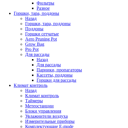
Фильтры
Разное
Горшки, тара, поддоны
Назад
Горшки, тара, поддоны
Поддоны
Горшки сетчатые
Aero Pruning Pot
Grow Bag
Pro Pot
Для рассады
Назад
Для рассады
Парники, пропагаторы
Кассеты, поддоны
Горшки для рассады
Климат контроль
Назад
Климат контроль
Таймеры
Метеостанции
Блоки управления
Увлажнители воздуха
Измерительные приборы
Комплектующие E-mode