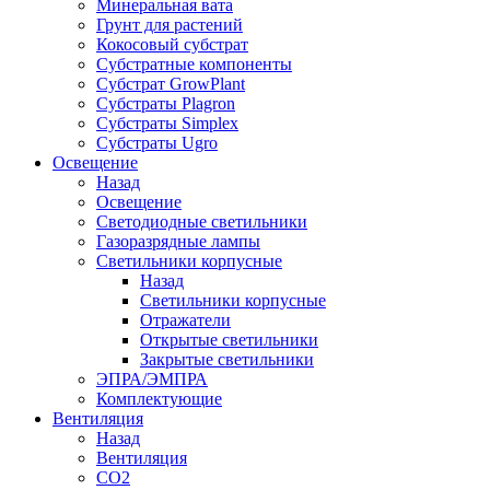
Минеральная вата
Грунт для растений
Кокосовый субстрат
Субстратные компоненты
Субстрат GrowPlant
Субстраты Plagron
Субстраты Simplex
Субстраты Ugro
Освещение
Назад
Освещение
Светодиодные светильники
Газоразрядные лампы
Светильники корпусные
Назад
Светильники корпусные
Отражатели
Открытые светильники
Закрытые светильники
ЭПРА/ЭМПРА
Комплектующие
Вентиляция
Назад
Вентиляция
СО2