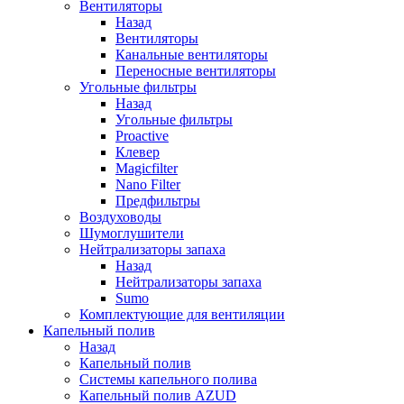
Вентиляторы
Назад
Вентиляторы
Канальные вентиляторы
Переносные вентиляторы
Угольные фильтры
Назад
Угольные фильтры
Proactive
Клевер
Magicfilter
Nano Filter
Предфильтры
Воздуховоды
Шумоглушители
Нейтрализаторы запаха
Назад
Нейтрализаторы запаха
Sumo
Комплектующие для вентиляции
Капельный полив
Назад
Капельный полив
Системы капельного полива
Капельный полив AZUD