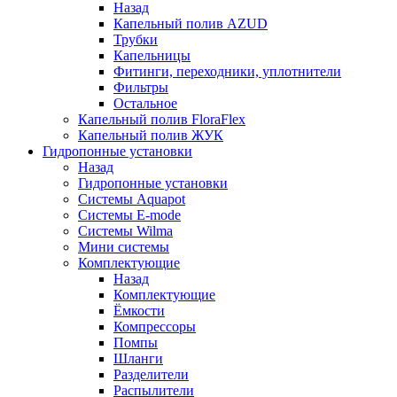
Назад
Капельный полив AZUD
Трубки
Капельницы
Фитинги, переходники, уплотнители
Фильтры
Остальное
Капельный полив FloraFlex
Капельный полив ЖУК
Гидропонные установки
Назад
Гидропонные установки
Системы Aquapot
Системы E-mode
Системы Wilma
Мини системы
Комплектующие
Назад
Комплектующие
Ёмкости
Компрессоры
Помпы
Шланги
Разделители
Распылители