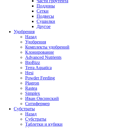
Части гроутента
Поддоны
Сетки
Подвесы
Сушилки
Другое
Удобрения
Назад
Удобрения
Комплекты удобрений
Клонирование
Advanced Nutrients
BioBizz
Terra Aquatica
Hesi
Powder Feeding
Plagron
Rastea
Simplex
Иван Овсинский
Ситифермер
Субстраты
Назад
Субстраты
Таблетки и кубики