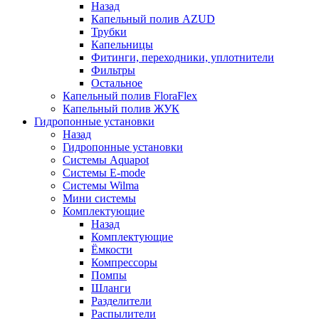
Назад
Капельный полив AZUD
Трубки
Капельницы
Фитинги, переходники, уплотнители
Фильтры
Остальное
Капельный полив FloraFlex
Капельный полив ЖУК
Гидропонные установки
Назад
Гидропонные установки
Системы Aquapot
Системы E-mode
Системы Wilma
Мини системы
Комплектующие
Назад
Комплектующие
Ёмкости
Компрессоры
Помпы
Шланги
Разделители
Распылители