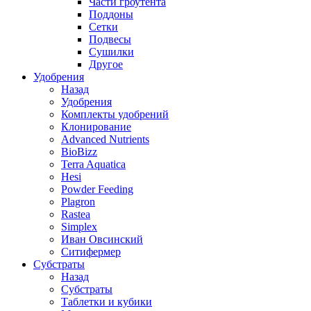
Части гроутента
Поддоны
Сетки
Подвесы
Сушилки
Другое
Удобрения
Назад
Удобрения
Комплекты удобрений
Клонирование
Advanced Nutrients
BioBizz
Terra Aquatica
Hesi
Powder Feeding
Plagron
Rastea
Simplex
Иван Овсинский
Ситифермер
Субстраты
Назад
Субстраты
Таблетки и кубики