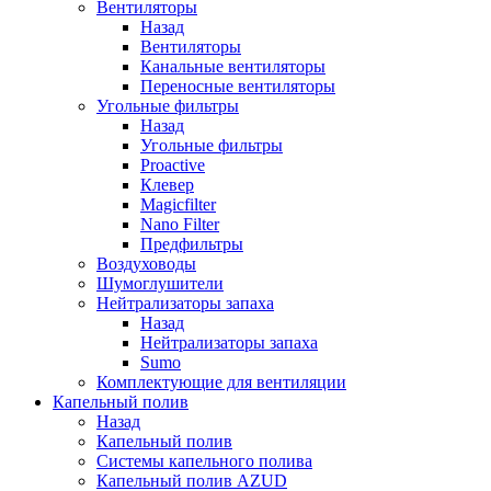
Вентиляторы
Назад
Вентиляторы
Канальные вентиляторы
Переносные вентиляторы
Угольные фильтры
Назад
Угольные фильтры
Proactive
Клевер
Magicfilter
Nano Filter
Предфильтры
Воздуховоды
Шумоглушители
Нейтрализаторы запаха
Назад
Нейтрализаторы запаха
Sumo
Комплектующие для вентиляции
Капельный полив
Назад
Капельный полив
Системы капельного полива
Капельный полив AZUD