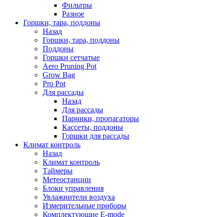
Фильтры
Разное
Горшки, тара, поддоны
Назад
Горшки, тара, поддоны
Поддоны
Горшки сетчатые
Aero Pruning Pot
Grow Bag
Pro Pot
Для рассады
Назад
Для рассады
Парники, пропагаторы
Кассеты, поддоны
Горшки для рассады
Климат контроль
Назад
Климат контроль
Таймеры
Метеостанции
Блоки управления
Увлажнители воздуха
Измерительные приборы
Комплектующие E-mode