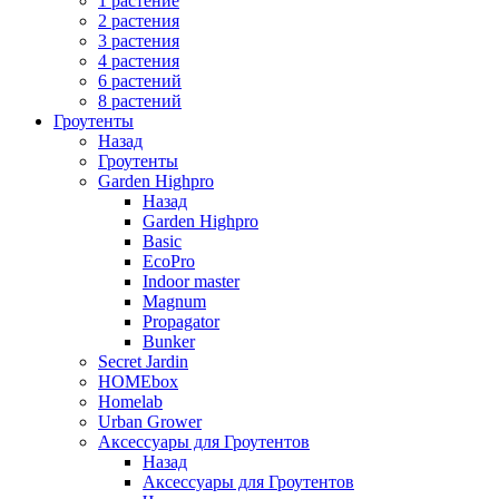
1 растение
2 растения
3 растения
4 растения
6 растений
8 растений
Гроутенты
Назад
Гроутенты
Garden Highpro
Назад
Garden Highpro
Basic
EcoPro
Indoor master
Magnum
Propagator
Bunker
Secret Jardin
HOMEbox
Homelab
Urban Grower
Аксессуары для Гроутентов
Назад
Аксессуары для Гроутентов