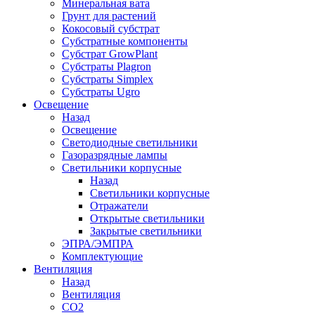
Минеральная вата
Грунт для растений
Кокосовый субстрат
Субстратные компоненты
Субстрат GrowPlant
Субстраты Plagron
Субстраты Simplex
Субстраты Ugro
Освещение
Назад
Освещение
Светодиодные светильники
Газоразрядные лампы
Светильники корпусные
Назад
Светильники корпусные
Отражатели
Открытые светильники
Закрытые светильники
ЭПРА/ЭМПРА
Комплектующие
Вентиляция
Назад
Вентиляция
СО2