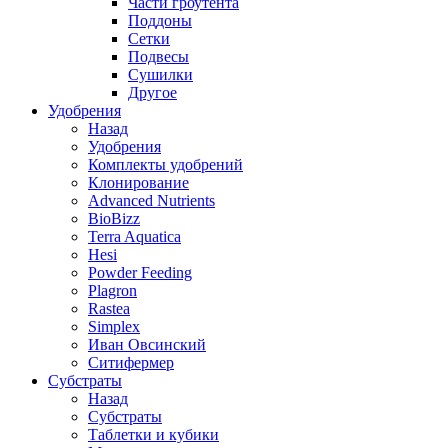
Части гроутента
Поддоны
Сетки
Подвесы
Сушилки
Другое
Удобрения
Назад
Удобрения
Комплекты удобрений
Клонирование
Advanced Nutrients
BioBizz
Terra Aquatica
Hesi
Powder Feeding
Plagron
Rastea
Simplex
Иван Овсинский
Ситифермер
Субстраты
Назад
Субстраты
Таблетки и кубики