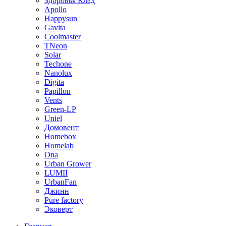
Здоровья Клад
Apollo
Happysun
Gavita
Coolmaster
TNeon
Solar
Techone
Nanolux
Digita
Papillon
Vents
Green-LP
Uniel
Домовент
Homebox
Homelab
Ona
Urban Grower
LUMII
UrbanFan
Джинн
Pure factory
Эковерт