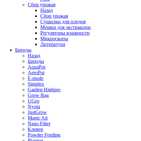
Сбор урожая
Назад
Сбор урожая
Сушилки для плодов
Мешки для экстракции
Регуляторы влажности
Микроскопы
Литература
Бренды
Назад
Бренды
AquaPot
AeroPot
E-mode
Simplex
Garden Highpro
Grow Bag
UGro
Nyota
JustGrow
Magic Air
Nano Filter
Клевер
Powder Feeding
Plagron