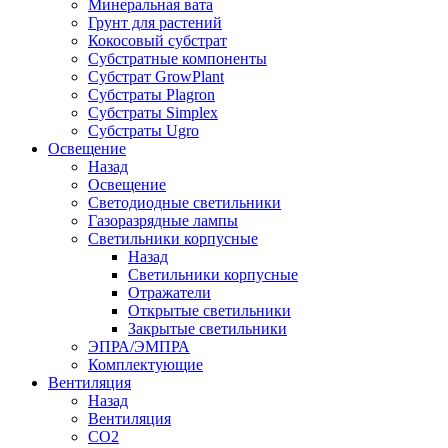
Минеральная вата
Грунт для растений
Кокосовый субстрат
Субстратные компоненты
Субстрат GrowPlant
Субстраты Plagron
Субстраты Simplex
Субстраты Ugro
Освещение
Назад
Освещение
Светодиодные светильники
Газоразрядные лампы
Светильники корпусные
Назад
Светильники корпусные
Отражатели
Открытые светильники
Закрытые светильники
ЭПРА/ЭМПРА
Комплектующие
Вентиляция
Назад
Вентиляция
СО2