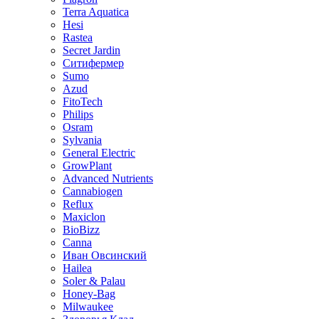
Terra Aquatica
Hesi
Rastea
Secret Jardin
Ситифермер
Sumo
Azud
FitoTech
Philips
Osram
Sylvania
General Electric
GrowPlant
Advanced Nutrients
Cannabiogen
Reflux
Maxiclon
BioBizz
Canna
Иван Овсинский
Hailea
Soler & Palau
Honey-Bag
Milwaukee