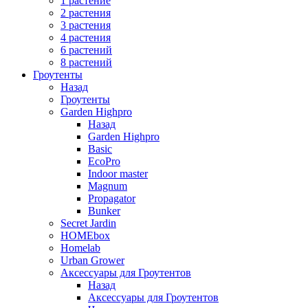
1 растение
2 растения
3 растения
4 растения
6 растений
8 растений
Гроутенты
Назад
Гроутенты
Garden Highpro
Назад
Garden Highpro
Basic
EcoPro
Indoor master
Magnum
Propagator
Bunker
Secret Jardin
HOMEbox
Homelab
Urban Grower
Аксессуары для Гроутентов
Назад
Аксессуары для Гроутентов