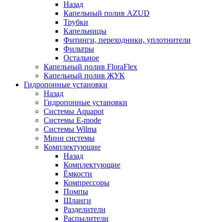
Назад
Капельный полив AZUD
Трубки
Капельницы
Фитинги, переходники, уплотнители
Фильтры
Остальное
Капельный полив FloraFlex
Капельный полив ЖУК
Гидропонные установки
Назад
Гидропонные установки
Системы Aquapot
Системы E-mode
Системы Wilma
Мини системы
Комплектующие
Назад
Комплектующие
Ёмкости
Компрессоры
Помпы
Шланги
Разделители
Распылители