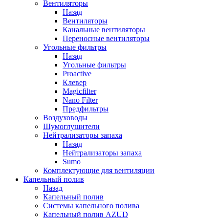
Вентиляторы
Назад
Вентиляторы
Канальные вентиляторы
Переносные вентиляторы
Угольные фильтры
Назад
Угольные фильтры
Proactive
Клевер
Magicfilter
Nano Filter
Предфильтры
Воздуховоды
Шумоглушители
Нейтрализаторы запаха
Назад
Нейтрализаторы запаха
Sumo
Комплектующие для вентиляции
Капельный полив
Назад
Капельный полив
Системы капельного полива
Капельный полив AZUD