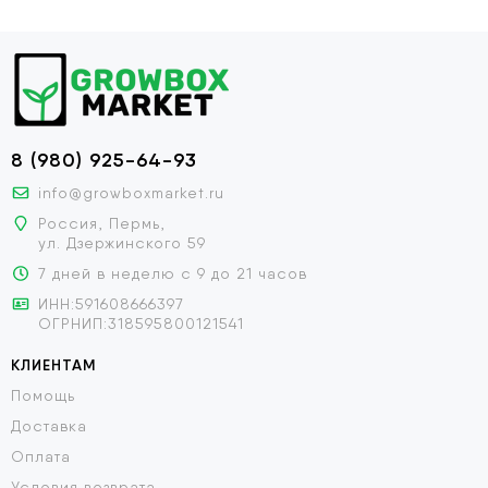
8 (980) 925-64-93
info@growboxmarket.ru
Россия, Пермь,
ул. Дзержинского 59
7 дней в неделю с 9 до 21 часов
ИНН:591608666397
ОГРНИП:318595800121541
КЛИЕНТАМ
Помощь
Доставка
Оплата
Условия возврата