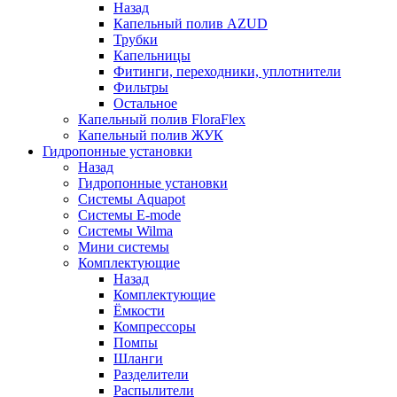
Назад
Капельный полив AZUD
Трубки
Капельницы
Фитинги, переходники, уплотнители
Фильтры
Остальное
Капельный полив FloraFlex
Капельный полив ЖУК
Гидропонные установки
Назад
Гидропонные установки
Системы Aquapot
Системы E-mode
Системы Wilma
Мини системы
Комплектующие
Назад
Комплектующие
Ёмкости
Компрессоры
Помпы
Шланги
Разделители
Распылители