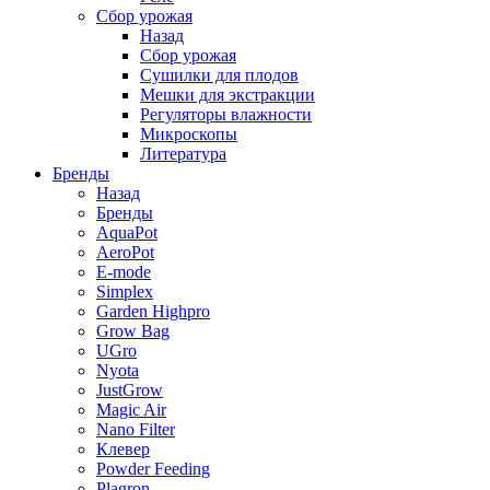
Сбор урожая
Назад
Сбор урожая
Сушилки для плодов
Мешки для экстракции
Регуляторы влажности
Микроскопы
Литература
Бренды
Назад
Бренды
AquaPot
AeroPot
E-mode
Simplex
Garden Highpro
Grow Bag
UGro
Nyota
JustGrow
Magic Air
Nano Filter
Клевер
Powder Feeding
Plagron