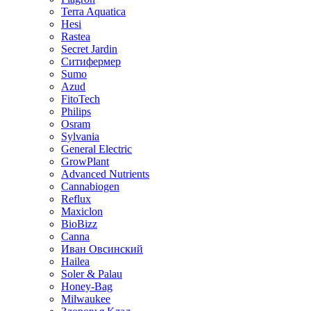
Terra Aquatica
Hesi
Rastea
Secret Jardin
Ситифермер
Sumo
Azud
FitoTech
Philips
Osram
Sylvania
General Electric
GrowPlant
Advanced Nutrients
Cannabiogen
Reflux
Maxiclon
BioBizz
Canna
Иван Овсинский
Hailea
Soler & Palau
Honey-Bag
Milwaukee