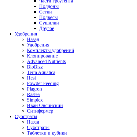
Части гроутента
Поддоны
Сетки
Подвесы
Сушилки
Другое
Удобрения
Назад
Удобрения
Комплекты удобрений
Клонирование
Advanced Nutrients
BioBizz
Terra Aquatica
Hesi
Powder Feeding
Plagron
Rastea
Simplex
Иван Овсинский
Ситифермер
Субстраты
Назад
Субстраты
Таблетки и кубики