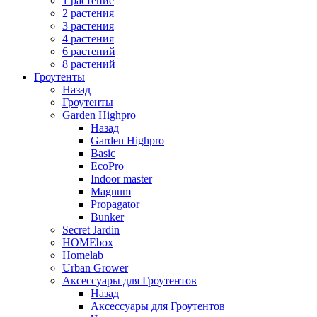
1 растение
2 растения
3 растения
4 растения
6 растений
8 растений
Гроутенты
Назад
Гроутенты
Garden Highpro
Назад
Garden Highpro
Basic
EcoPro
Indoor master
Magnum
Propagator
Bunker
Secret Jardin
HOMEbox
Homelab
Urban Grower
Аксессуары для Гроутентов
Назад
Аксессуары для Гроутентов