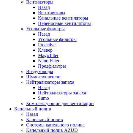
Вентиляторы
Назад
Вентиляторы
Канальные вентиляторы
Переносные вентиляторы
Угольные фильтры
Назад
Угольные фильтры
Proactive
Клевер
Magicfilter
Nano Filter
Предфильтры
Воздуховоды
Шумоглушители
Нейтрализаторы запаха
Назад
Нейтрализаторы запаха
Sumo
Комплектующие для вентиляции
Капельный полив
Назад
Капельный полив
Системы капельного полива
Капельный полив AZUD