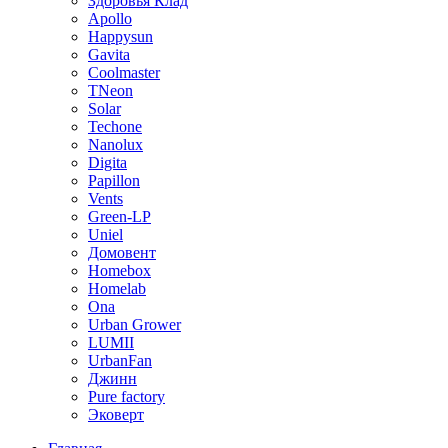
Здоровья Клад
Apollo
Happysun
Gavita
Coolmaster
TNeon
Solar
Techone
Nanolux
Digita
Papillon
Vents
Green-LP
Uniel
Домовент
Homebox
Homelab
Ona
Urban Grower
LUMII
UrbanFan
Джинн
Pure factory
Эковерт