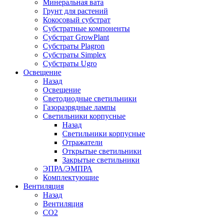
Минеральная вата
Грунт для растений
Кокосовый субстрат
Субстратные компоненты
Субстрат GrowPlant
Субстраты Plagron
Субстраты Simplex
Субстраты Ugro
Освещение
Назад
Освещение
Светодиодные светильники
Газоразрядные лампы
Светильники корпусные
Назад
Светильники корпусные
Отражатели
Открытые светильники
Закрытые светильники
ЭПРА/ЭМПРА
Комплектующие
Вентиляция
Назад
Вентиляция
СО2