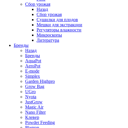
Сбор урожая
Назад
Сбор урожая
Сушилки для плодов
Мешки для экстракции
Регуляторы влажности
Микроскопы
Литература
Бренды
Назад
Бренды
AquaPot
AeroPot
E-mode
Simplex
Garden Highpro
Grow Bag
UGro
Nyota
JustGrow
Magic Air
Nano Filter
Клевер
Powder Feeding
Plagron