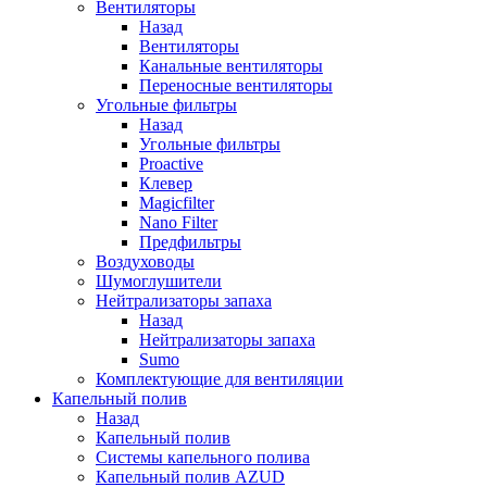
Вентиляторы
Назад
Вентиляторы
Канальные вентиляторы
Переносные вентиляторы
Угольные фильтры
Назад
Угольные фильтры
Proactive
Клевер
Magicfilter
Nano Filter
Предфильтры
Воздуховоды
Шумоглушители
Нейтрализаторы запаха
Назад
Нейтрализаторы запаха
Sumo
Комплектующие для вентиляции
Капельный полив
Назад
Капельный полив
Системы капельного полива
Капельный полив AZUD