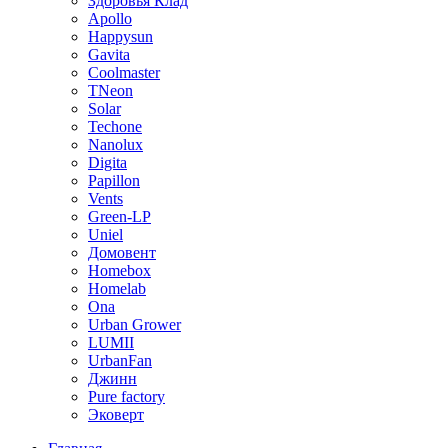
Здоровья Клад
Apollo
Happysun
Gavita
Coolmaster
TNeon
Solar
Techone
Nanolux
Digita
Papillon
Vents
Green-LP
Uniel
Домовент
Homebox
Homelab
Ona
Urban Grower
LUMII
UrbanFan
Джинн
Pure factory
Эковерт