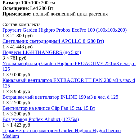
Размер:
100х100x200 см
Освещение
: Led 280 Вт
Применение:
полный жизненный цикл растения
Состав комплекта
Гроутент Garden Highpro Probox EcoPro 100 (100х100х200)
1 × 21 800 руб
Светильник светодиодный APOLLO 8 (280 Вт)
1 × 41 448 руб
Подвесы LIGHTHANGERS (до 5 кг)
3 × 761 руб
Угольный фильтр Garden Highpro PROACTIVE 250 м3 в час, d
125
1 × 9 000 руб
Канальный вентилятор EXTRACTOR TT FAN 280 м3 в час, d
125
1 × 8 950 руб
Встраиваемый вентилятор INLINE 190 м3 в час, d 125
1 × 2 500 руб
Вентилятор на клипсе Clip Fan 15 см, 15 Вт
1 × 3 200 руб
Воздуховод Proflex-Aluduct (127/5м)
1 × 1 423 руб
Термометр с гигрометром Garden Highpro HygroThermo
Medium