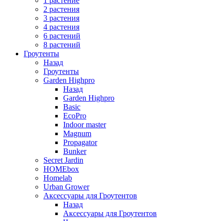
1 растение
2 растения
3 растения
4 растения
6 растений
8 растений
Гроутенты
Назад
Гроутенты
Garden Highpro
Назад
Garden Highpro
Basic
EcoPro
Indoor master
Magnum
Propagator
Bunker
Secret Jardin
HOMEbox
Homelab
Urban Grower
Аксессуары для Гроутентов
Назад
Аксессуары для Гроутентов