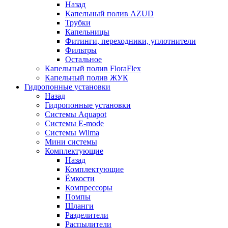
Назад
Капельный полив AZUD
Трубки
Капельницы
Фитинги, переходники, уплотнители
Фильтры
Остальное
Капельный полив FloraFlex
Капельный полив ЖУК
Гидропонные установки
Назад
Гидропонные установки
Системы Aquapot
Системы E-mode
Системы Wilma
Мини системы
Комплектующие
Назад
Комплектующие
Ёмкости
Компрессоры
Помпы
Шланги
Разделители
Распылители