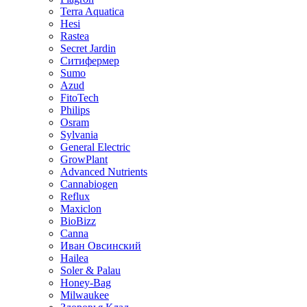
Terra Aquatica
Hesi
Rastea
Secret Jardin
Ситифермер
Sumo
Azud
FitoTech
Philips
Osram
Sylvania
General Electric
GrowPlant
Advanced Nutrients
Cannabiogen
Reflux
Maxiclon
BioBizz
Canna
Иван Овсинский
Hailea
Soler & Palau
Honey-Bag
Milwaukee