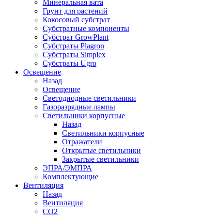
Минеральная вата
Грунт для растений
Кокосовый субстрат
Субстратные компоненты
Субстрат GrowPlant
Субстраты Plagron
Субстраты Simplex
Субстраты Ugro
Освещение
Назад
Освещение
Светодиодные светильники
Газоразрядные лампы
Светильники корпусные
Назад
Светильники корпусные
Отражатели
Открытые светильники
Закрытые светильники
ЭПРА/ЭМПРА
Комплектующие
Вентиляция
Назад
Вентиляция
СО2