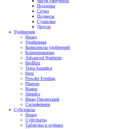
Части гроутента
Поддоны
Сетки
Подвесы
Сушилки
Другое
Удобрения
Назад
Удобрения
Комплекты удобрений
Клонирование
Advanced Nutrients
BioBizz
Terra Aquatica
Hesi
Powder Feeding
Plagron
Rastea
Simplex
Иван Овсинский
Ситифермер
Субстраты
Назад
Субстраты
Таблетки и кубики