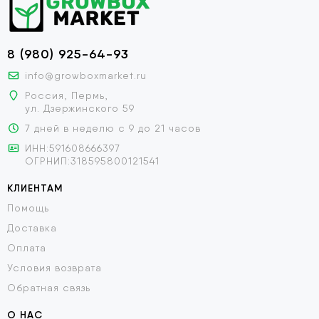
8 (980) 925-64-93
info@growboxmarket.ru
Россия, Пермь,
ул. Дзержинского 59
7 дней в неделю с 9 до 21 часов
ИНН:591608666397
ОГРНИП:318595800121541
КЛИЕНТАМ
Помощь
Доставка
Оплата
Условия возврата
Обратная связь
О НАС