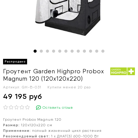
Гроутент Garden Highpro Probox
Magnum 120 (120х120х220)
Артикул:
GH-B-031
Купили менее 20 раз
49 195 руб
Оставить отзыв
Гроутент Probox Magnum 120
Размер:
120х120x220 см
Применение:
полный жизненный цикл растения
Рекомендуемый свет:
1 х ДНАТ(З) 600-1000 Вт