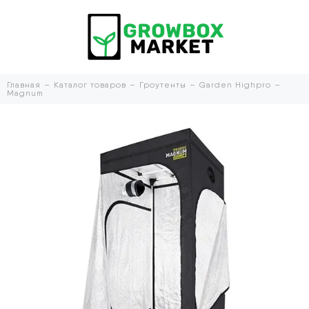
Главная
Каталог товаров
Гроутенты
Garden Highpro
Magnum