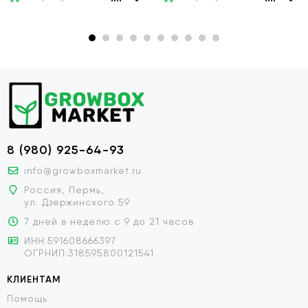
8 (980) 925-64-93
info@growboxmarket.ru
Россия, Пермь,
ул. Дзержинского 59
7 дней в неделю с 9 до 21 часов
ИНН:591608666397
ОГРНИП:318595800121541
КЛИЕНТАМ
Помощь