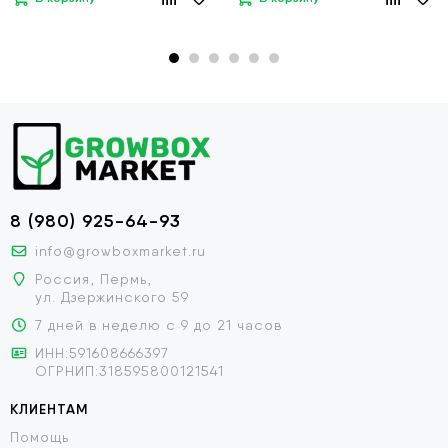
8 (980) 925-64-93
info@growboxmarket.ru
Россия, Пермь,
ул. Дзержинского 59
7 дней в неделю с 9 до 21 часов
ИНН:591608666397
ОГРНИП:318595800121541
КЛИЕНТАМ
Помощь