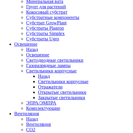
Минеральная вата
Грунт для растений
Кокосовый субстрат
Субстратные компоненты
Субстрат GrowPlant
Субстраты Plagron
Субстраты Simplex
Субстраты Ugro
Освещение
Назад
Освещение
Светодиодные светильники
Газоразрядные лампы
Светильники корпусные
Назад
Светильники корпусные
Отражатели
Открытые светильники
Закрытые светильники
ЭПРА/ЭМПРА
Комплектующие
Вентиляция
Назад
Вентиляция
СО2