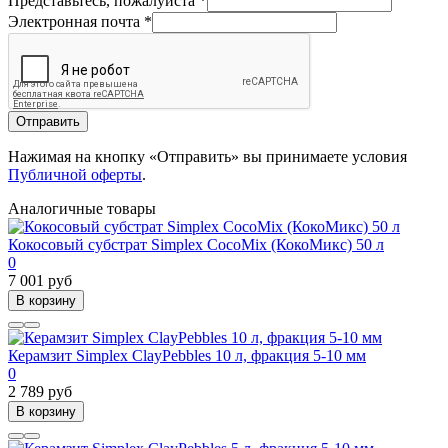
Представьтесь, пожалуйста
*
Электронная почта
*
Отправить
Нажимая на кнопку «Отправить» вы принимаете условия
Публичной оферты
.
Аналогичные товары
Кокосовый субстрат Simplex CocoMix (КокоМикс) 50 л
0
7 001 руб
В корзину
Керамзит Simplex ClayPebbles 10 л, фракция 5-10 мм
0
2 789 руб
В корзину