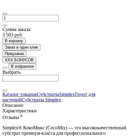
Сумма заказа:
3 503 руб
В корзину
Заказ в один клик
Предзаказ
XXX БОНУСОВ
В избранное
Выбрать
Каталог товаров
Субстраты
Simplex
Грунт для
растений
Субстраты Simplex
Описание
Характеристики
0
Отзывы
Simplex® КокоМикс (CocoMix) — это высококачественный
субстрат премиум-класса для профессионального