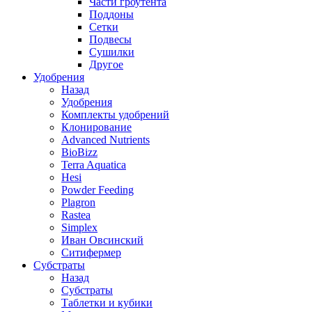
Части гроутента
Поддоны
Сетки
Подвесы
Сушилки
Другое
Удобрения
Назад
Удобрения
Комплекты удобрений
Клонирование
Advanced Nutrients
BioBizz
Terra Aquatica
Hesi
Powder Feeding
Plagron
Rastea
Simplex
Иван Овсинский
Ситифермер
Субстраты
Назад
Субстраты
Таблетки и кубики