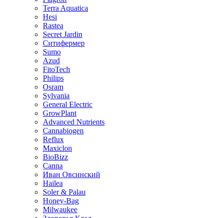
Terra Aquatica
Hesi
Rastea
Secret Jardin
Ситифермер
Sumo
Azud
FitoTech
Philips
Osram
Sylvania
General Electric
GrowPlant
Advanced Nutrients
Cannabiogen
Reflux
Maxiclon
BioBizz
Canna
Иван Овсинский
Hailea
Soler & Palau
Honey-Bag
Milwaukee