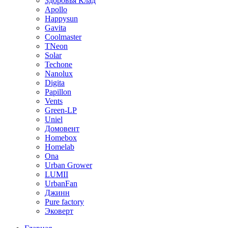
Здоровья Клад
Apollo
Happysun
Gavita
Coolmaster
TNeon
Solar
Techone
Nanolux
Digita
Papillon
Vents
Green-LP
Uniel
Домовент
Homebox
Homelab
Ona
Urban Grower
LUMII
UrbanFan
Джинн
Pure factory
Эковерт