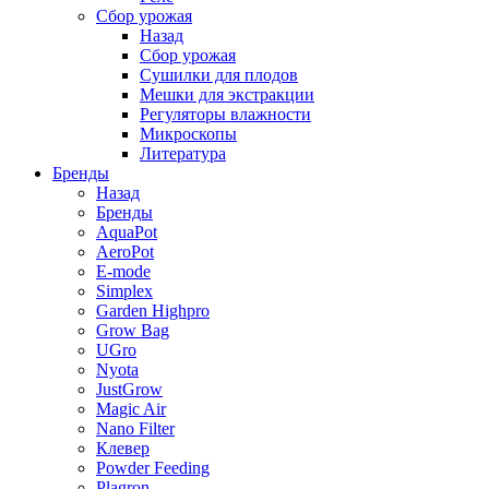
Сбор урожая
Назад
Сбор урожая
Сушилки для плодов
Мешки для экстракции
Регуляторы влажности
Микроскопы
Литература
Бренды
Назад
Бренды
AquaPot
AeroPot
E-mode
Simplex
Garden Highpro
Grow Bag
UGro
Nyota
JustGrow
Magic Air
Nano Filter
Клевер
Powder Feeding
Plagron