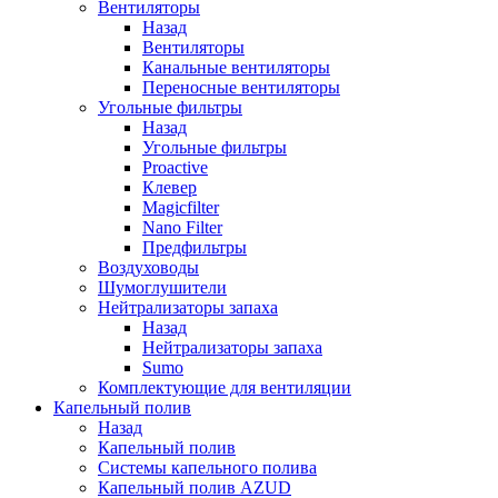
Вентиляторы
Назад
Вентиляторы
Канальные вентиляторы
Переносные вентиляторы
Угольные фильтры
Назад
Угольные фильтры
Proactive
Клевер
Magicfilter
Nano Filter
Предфильтры
Воздуховоды
Шумоглушители
Нейтрализаторы запаха
Назад
Нейтрализаторы запаха
Sumo
Комплектующие для вентиляции
Капельный полив
Назад
Капельный полив
Системы капельного полива
Капельный полив AZUD