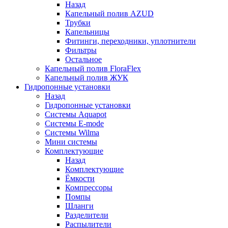
Назад
Капельный полив AZUD
Трубки
Капельницы
Фитинги, переходники, уплотнители
Фильтры
Остальное
Капельный полив FloraFlex
Капельный полив ЖУК
Гидропонные установки
Назад
Гидропонные установки
Системы Aquapot
Системы E-mode
Системы Wilma
Мини системы
Комплектующие
Назад
Комплектующие
Ёмкости
Компрессоры
Помпы
Шланги
Разделители
Распылители