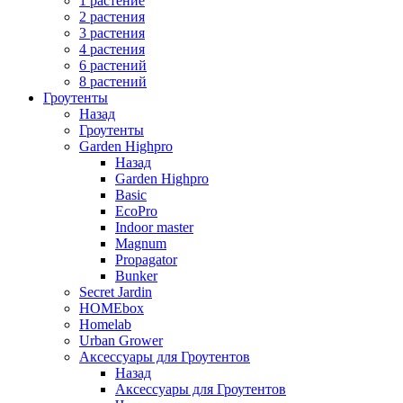
1 растение
2 растения
3 растения
4 растения
6 растений
8 растений
Гроутенты
Назад
Гроутенты
Garden Highpro
Назад
Garden Highpro
Basic
EcoPro
Indoor master
Magnum
Propagator
Bunker
Secret Jardin
HOMEbox
Homelab
Urban Grower
Аксессуары для Гроутентов
Назад
Аксессуары для Гроутентов