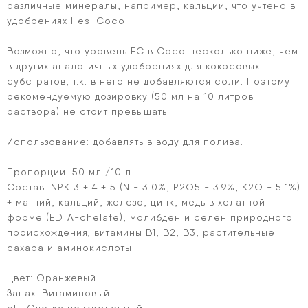
различные минералы, например, кальций, что учтено в
удобрениях Hesi Coco.
Возможно, что уровень ЕС в Coco несколько ниже, чем
в других аналогичных удобрениях для кокосовых
субстратов, т.к. в него не добавляются соли. Поэтому
рекомендуемую дозировку (50 мл на 10 литров
раствора) не стоит превышать.
Использование: добавлять в воду для полива.
Пропорции: 50 мл /10 л
Состав: NPK 3 + 4 + 5 (N - 3.0%, P2O5 - 3.9%, K2O - 5.1%)
+ магний, кальций, железо, цинк, медь в хелатной
форме (EDTA-chelate), молибден и селен природного
происхождения; витамины B1, B2, B3, растительные
сахара и аминокислоты.
Цвет: Оранжевый
Запах: Витаминовый