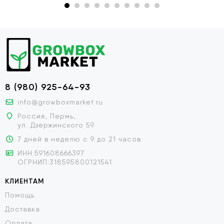
8 (980) 925-64-93
info@growboxmarket.ru
Россия, Пермь,
ул. Дзержинского 59
7 дней в неделю с 9 до 21 часов
ИНН:591608666397
ОГРНИП:318595800121541
КЛИЕНТАМ
Помощь
Доставка
Оплата