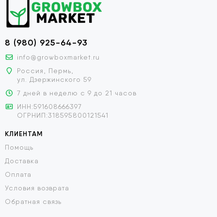
8 (980) 925-64-93
info@growboxmarket.ru
Россия, Пермь,
ул. Дзержинского 59
7 дней в неделю с 9 до 21 часов
ИНН:591608666397
ОГРНИП:318595800121541
КЛИЕНТАМ
Помощь
Доставка
Оплата
Условия возврата
Обратная связь