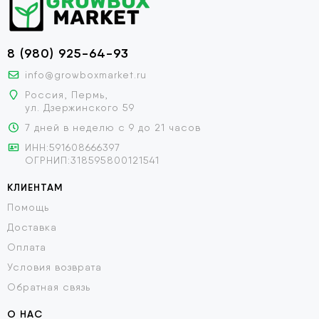
8 (980) 925-64-93
info@growboxmarket.ru
Россия, Пермь,
ул. Дзержинского 59
7 дней в неделю с 9 до 21 часов
ИНН:591608666397
ОГРНИП:318595800121541
КЛИЕНТАМ
Помощь
Доставка
Оплата
Условия возврата
Обратная связь
О НАС