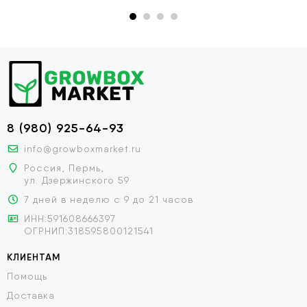
8 (980) 925-64-93
info@growboxmarket.ru
Россия, Пермь,
ул. Дзержинского 59
7 дней в неделю с 9 до 21 часов
ИНН:591608666397
ОГРНИП:318595800121541
КЛИЕНТАМ
Помощь
Доставка