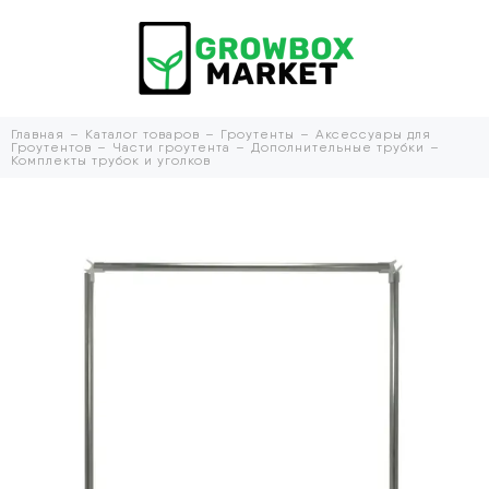
Главная
Каталог товаров
Гроутенты
Аксессуары для
Гроутентов
Части гроутента
Дополнительные трубки
Комплекты трубок и уголков