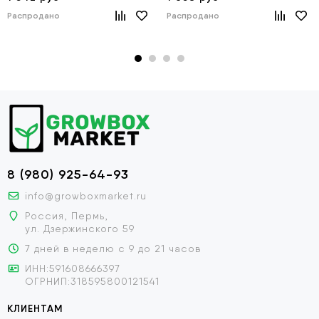
Распродано
Распродано
8 (980) 925-64-93
info@growboxmarket.ru
Россия, Пермь,
ул. Дзержинского 59
7 дней в неделю с 9 до 21 часов
ИНН:591608666397
ОГРНИП:318595800121541
КЛИЕНТАМ