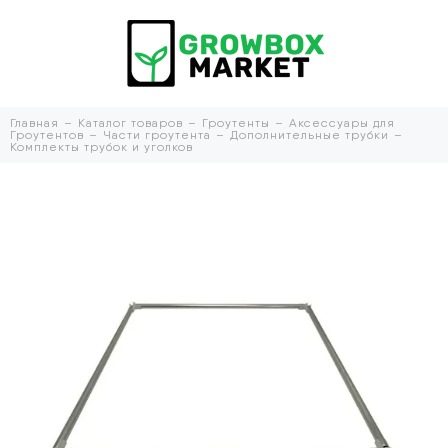
Главная
Каталог товаров
Гроутенты
Аксессуары для
Гроутентов
Части гроутента
Дополнительные трубки
Комплекты трубок и уголков